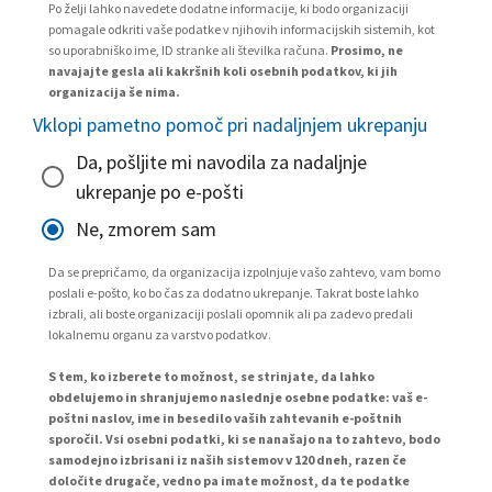
Po želji lahko navedete dodatne informacije, ki bodo organizaciji
pomagale odkriti vaše podatke v njihovih informacijskih sistemih, kot
so uporabniško ime, ID stranke ali številka računa.
Prosimo, ne
navajajte gesla ali kakršnih koli osebnih podatkov, ki jih
organizacija še nima.
Vklopi pametno pomoč pri nadaljnjem ukrepanju
Da, pošljite mi navodila za nadaljnje
ukrepanje po e-pošti
Ne, zmorem sam
Da se prepričamo, da organizacija izpolnjuje vašo zahtevo, vam bomo
poslali e-pošto, ko bo čas za dodatno ukrepanje. Takrat boste lahko
izbrali, ali boste organizaciji poslali opomnik ali pa zadevo predali
lokalnemu organu za varstvo podatkov.
S tem, ko izberete to možnost, se strinjate, da lahko
obdelujemo in shranjujemo naslednje osebne podatke: vaš e-
poštni naslov, ime in besedilo vaših zahtevanih e-poštnih
sporočil. Vsi osebni podatki, ki se nanašajo na to zahtevo, bodo
samodejno izbrisani iz naših sistemov v 120 dneh, razen če
določite drugače, vedno pa imate možnost, da te podatke