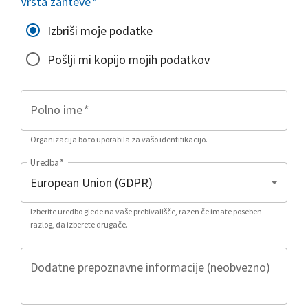
Vrsta zahteve
*
Izbriši moje podatke
Pošlji mi kopijo mojih podatkov
Polno ime
*
Organizacija bo to uporabila za vašo identifikacijo.
Uredba
*
Izberite uredbo glede na vaše prebivališče, razen če imate poseben
razlog, da izberete drugače.
Dodatne prepoznavne informacije (neobvezno)