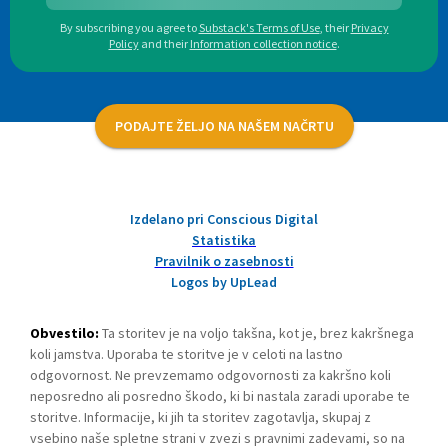
By subscribing you agree to
Substack's Terms of Use
,
their
Privacy
Policy
and their
Information collection notice
.
PODAJTE ŽELJO NA NAŠEM NAČRTU
Izdelano pri Conscious Digital
Statistika
Pravilnik o zasebnosti
Logos by UpLead
Obvestilo:
Ta storitev je na voljo takšna, kot je, brez kakršnega
koli jamstva. Uporaba te storitve je v celoti na lastno
odgovornost. Ne prevzemamo odgovornosti za kakršno koli
neposredno ali posredno škodo, ki bi nastala zaradi uporabe te
storitve. Informacije, ki jih ta storitev zagotavlja, skupaj z
vsebino naše spletne strani v zvezi s pravnimi zadevami, so na