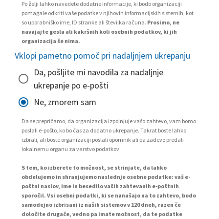
Po želji lahko navedete dodatne informacije, ki bodo organizaciji
pomagale odkriti vaše podatke v njihovih informacijskih sistemih, kot
so uporabniško ime, ID stranke ali številka računa.
Prosimo, ne
navajajte gesla ali kakršnih koli osebnih podatkov, ki jih
organizacija še nima.
Vklopi pametno pomoč pri nadaljnjem ukrepanju
Da, pošljite mi navodila za nadaljnje
ukrepanje po e-pošti
Ne, zmorem sam
Da se prepričamo, da organizacija izpolnjuje vašo zahtevo, vam bomo
poslali e-pošto, ko bo čas za dodatno ukrepanje. Takrat boste lahko
izbrali, ali boste organizaciji poslali opomnik ali pa zadevo predali
lokalnemu organu za varstvo podatkov.
S tem, ko izberete to možnost, se strinjate, da lahko
obdelujemo in shranjujemo naslednje osebne podatke: vaš e-
poštni naslov, ime in besedilo vaših zahtevanih e-poštnih
sporočil. Vsi osebni podatki, ki se nanašajo na to zahtevo, bodo
samodejno izbrisani iz naših sistemov v 120 dneh, razen če
določite drugače, vedno pa imate možnost, da te podatke