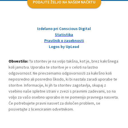
PODAJTE ŽELJO NA NAŠEM NAČRTU
Izdelano pri Conscious Digital
Statistika
Pravilnik o zasebnosti
Logos by UpLead
Obvestilo:
Ta storitev je na voljo takšna, kot je, brez kakršnega
koli jamstva. Uporaba te storitve je v celoti na lastno
odgovornost. Ne prevzemamo odgovornosti za kakršno koli
neposredno ali posredno škodo, ki bi nastala zaradi uporabe te
storitve. Informacije, ki jih ta storitev zagotavlja, skupaj z
vsebino naše spletne strani v zvezi s pravnimi zadevami, so na
voljo za vašo osebno uporabo in ne pomenijo pravnega nasveta.
Če potrebujete pravni nasvet za določen problem, se
posvetujte z licenciranim odvetnikom.