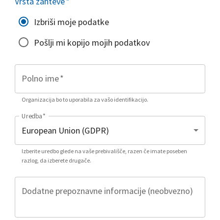
Vrsta zahteve
*
Izbriši moje podatke
Pošlji mi kopijo mojih podatkov
Polno ime
*
Organizacija bo to uporabila za vašo identifikacijo.
Uredba
*
Izberite uredbo glede na vaše prebivališče, razen če imate poseben
razlog, da izberete drugače.
Dodatne prepoznavne informacije (neobvezno)