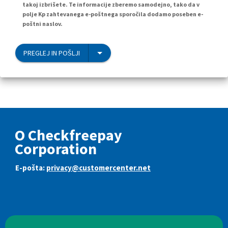
takoj izbrišete. Te informacije zberemo samodejno, tako da v
polje Kp zahtevanega e-poštnega sporočila dodamo poseben e-
poštni naslov.
PREGLEJ IN POŠLJI
O Checkfreepay
Corporation
E-pošta:
privacy@customercenter.net