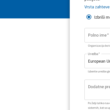
Vrsta zahteve
Izbriši 
Polno ime
*
Organizacija bo to
Uredba
*
Izberite uredbo g
Dodatne pre
Po želji lahko na
sistemih, kot so u