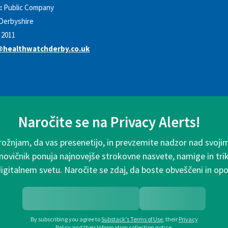
:
Public Company
Derbyshire
2011
@healthwatchderby.co.uk
Naročite se na Privacy Alerts!
rožnjam, da vas presenetijo, in prevzemite nadzor nad svoji
 novičnik ponuja najnovejše strokovne nasvete, namige in tri
digitalnem svetu. Naročite se zdaj, da boste obveščeni in o
By subscribing you agree to
Substack's Terms of Use
,
their
Privacy
Policy
and their
Information collection notice
.