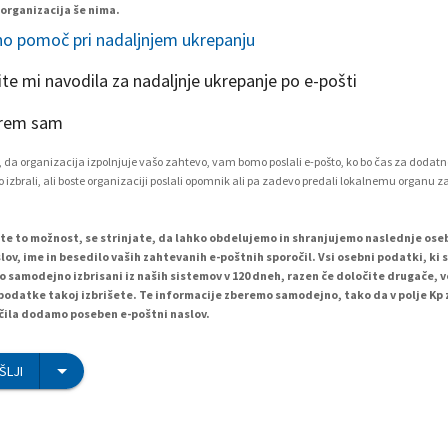
 organizacija še nima.
o pomoč pri nadaljnjem ukrepanju
ite mi navodila za nadaljnje ukrepanje po e-pošti
rem sam
 da organizacija izpolnjuje vašo zahtevo, vam bomo poslali e-pošto, ko bo čas za dodatn
 izbrali, ali boste organizaciji poslali opomnik ali pa zadevo predali lokalnemu organu z
ete to možnost, se strinjate, da lahko obdelujemo in shranjujemo naslednje os
lov, ime in besedilo vaših zahtevanih e-poštnih sporočil. Vsi osebni podatki, ki 
o samodejno izbrisani iz naših sistemov v 120 dneh, razen če določite drugače, 
podatke takoj izbrišete. Te informacije zberemo samodejno, tako da v polje Kp
ila dodamo poseben e-poštni naslov.
ŠLJI