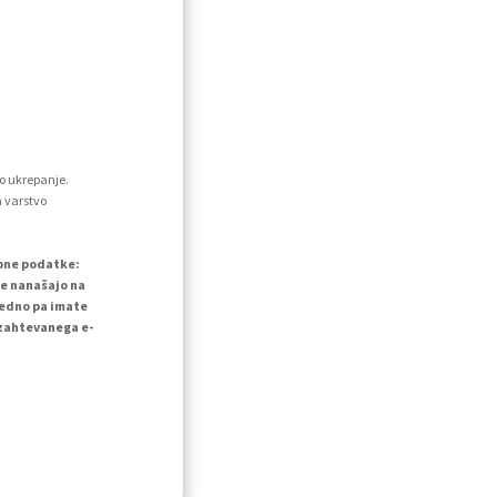
o ukrepanje.
a varstvo
ebne podatke:
se nanašajo na
vedno pa imate
 zahtevanega e-