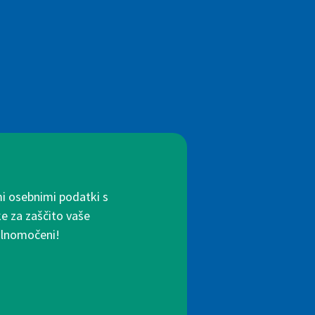
mi osebnimi podatki s
ke za zaščito vaše
polnomočeni!