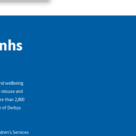
 nhs
nd wellbeing.
ce misuse and
re than 2,800
e of Derbys
ldren's Services