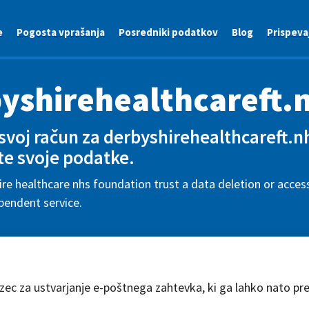
e
Pogosta vprašanja
Posredniki podatkov
Blog
Prispeva
yshirehealthcareft.
 svoj račun za derbyshirehealthcareft.nh
te svoje podatke.
re healthcare nhs foundation trust a data deletion or access
pendent service.
azec za ustvarjanje e-poštnega zahtevka, ki ga lahko nato pr