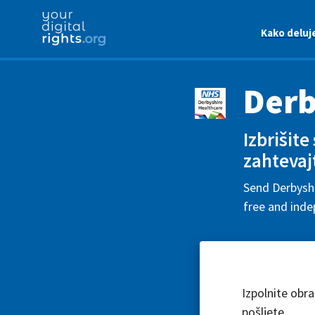
Kako deluj
Derb
Izbrišite
zahtevaj
Send Derbyshi
free and inde
Izpolnite obr
pošljete.