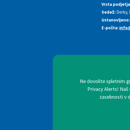
Vrsta podjetja
Sedež:
Derby, 
Ustanovljeno:
E-pošta:
info
Ne dovolite spletnim g
Privacy Alerts! Naš
zasebnosti v 