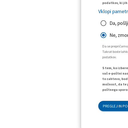
podatkov, ki jih
Vklopi pametn
Da, pošlj
Ne, zmo
Da se prepričamo,
Takrat boste lahko
podatkov.
S tem, ko izber
vaš e-poštni nas
to zahtevo, bod
možnost, da te 
poštnega sporoč
PREGLEJ IN PO