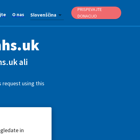
PRISPEVAJTE
jte
O nas
Slovenščina
DONACIJO
nhs.uk
s.uk ali
 request using this
egledate in