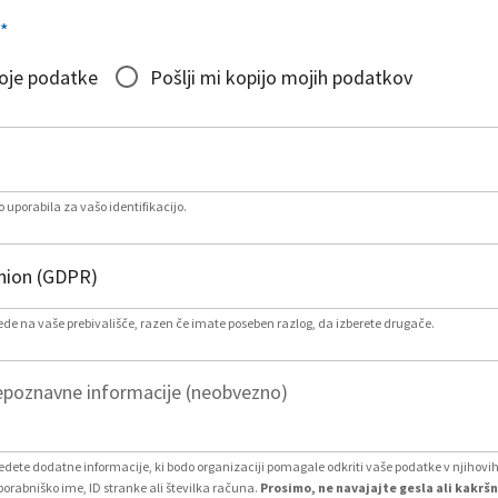
*
moje podatke
Pošlji mi kopijo mojih podatkov
 uporabila za vašo identifikacijo.
lede na vaše prebivališče, razen če imate poseben razlog, da izberete drugače.
poznavne informacije (neobvezno)
vedete dodatne informacije, ki bodo organizaciji pomagale odkriti vaše podatke v njihovi
porabniško ime, ID stranke ali številka računa.
Prosimo, ne navajajte gesla ali kakršn