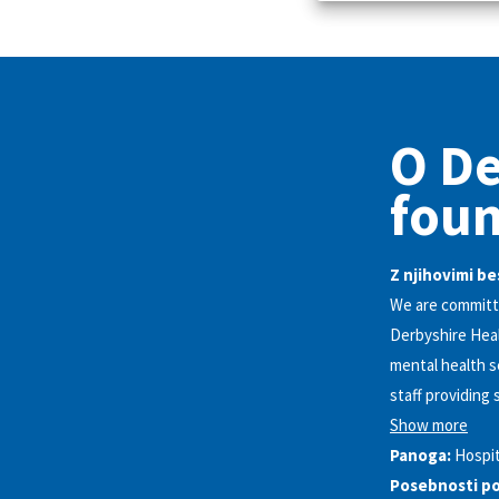
O De
foun
Z njihovimi b
We are committe
Derbyshire Healt
mental health s
staff providing
Show more
Panoga:
Hospit
Posebnosti po