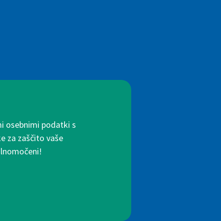
mi osebnimi podatki s
ke za zaščito vaše
polnomočeni!