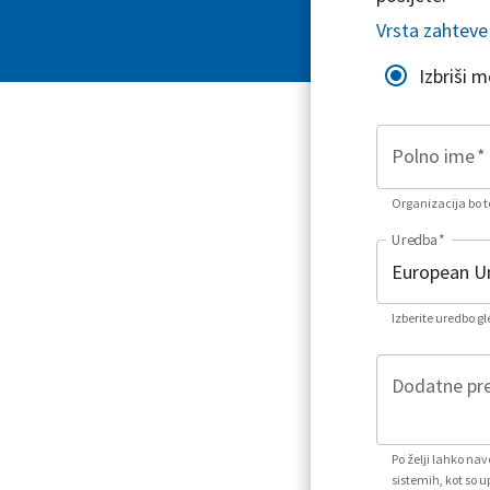
Vrsta zahteve
Izbriši 
Polno ime
*
Organizacija bo to
Uredba
*
Izberite uredbo g
Dodatne pre
Po želji lahko na
sistemih, kot so u