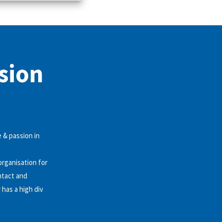
ision
 & passion in
organisation for
ntact and
has a high div