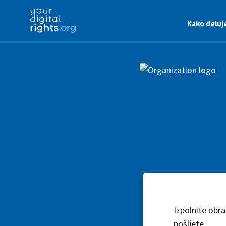
Kako deluj
Izpolnite obr
pošljete.