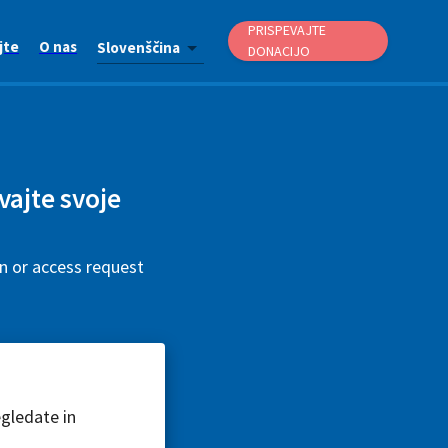
PRISPEVAJTE
jte
O nas
Slovenščina
DONACIJO
evajte svoje
on or access request
egledate in