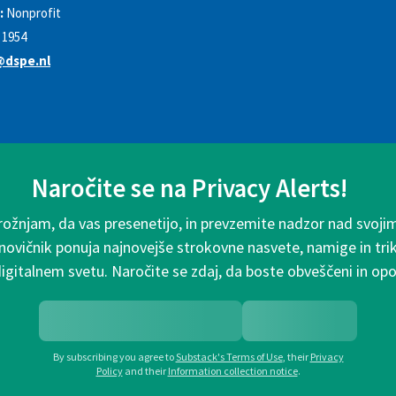
:
Nonprofit
1954
@dspe.nl
Naročite se na Privacy Alerts!
rožnjam, da vas presenetijo, in prevzemite nadzor nad svoji
 novičnik ponuja najnovejše strokovne nasvete, namige in tri
digitalnem svetu. Naročite se zdaj, da boste obveščeni in o
By subscribing you agree to
Substack's Terms of Use
,
their
Privacy
Policy
and their
Information collection notice
.