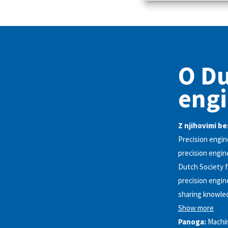
O Du
engi
Z njihovimi b
Precision engin
precision engin
Dutch Society f
precision engin
sharing knowled
Show more
Panoga:
Machi