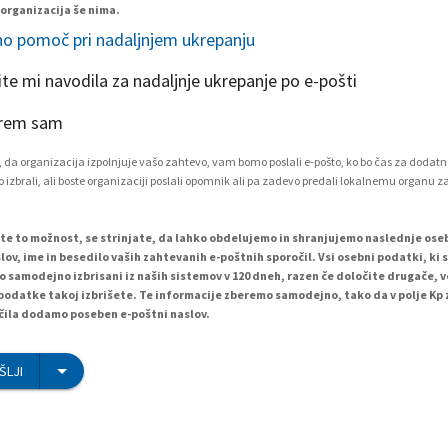
 organizacija še nima.
o pomoč pri nadaljnjem ukrepanju
ite mi navodila za nadaljnje ukrepanje po e-pošti
rem sam
 da organizacija izpolnjuje vašo zahtevo, vam bomo poslali e-pošto, ko bo čas za dodatn
 izbrali, ali boste organizaciji poslali opomnik ali pa zadevo predali lokalnemu organu z
ete to možnost, se strinjate, da lahko obdelujemo in shranjujemo naslednje os
lov, ime in besedilo vaših zahtevanih e-poštnih sporočil. Vsi osebni podatki, ki 
o samodejno izbrisani iz naših sistemov v 120 dneh, razen če določite drugače, 
podatke takoj izbrišete. Te informacije zberemo samodejno, tako da v polje Kp
ila dodamo poseben e-poštni naslov.
ŠLJI