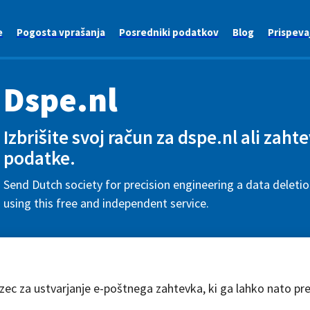
e
Pogosta vprašanja
Posredniki podatkov
Blog
Prispeva
Dspe.nl
Izbrišite svoj račun za dspe.nl ali zaht
podatke.
Send Dutch society for precision engineering a data deleti
using this free and independent service.
azec za ustvarjanje e-poštnega zahtevka, ki ga lahko nato pr