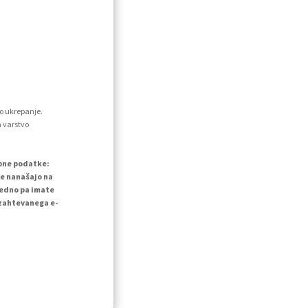
o ukrepanje.
a varstvo
ebne podatke:
se nanašajo na
vedno pa imate
 zahtevanega e-