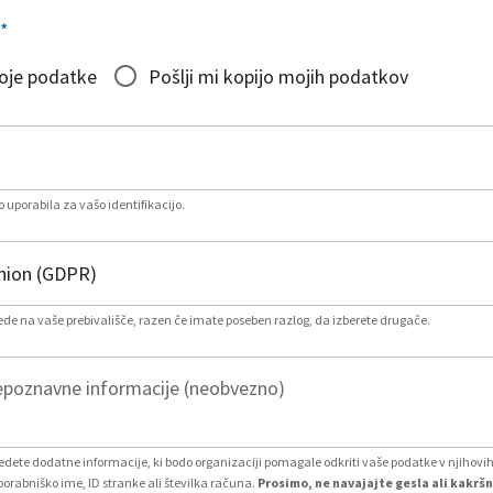
*
moje podatke
Pošlji mi kopijo mojih podatkov
 uporabila za vašo identifikacijo.
lede na vaše prebivališče, razen če imate poseben razlog, da izberete drugače.
poznavne informacije (neobvezno)
vedete dodatne informacije, ki bodo organizaciji pomagale odkriti vaše podatke v njihovi
porabniško ime, ID stranke ali številka računa.
Prosimo, ne navajajte gesla ali kakršn