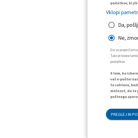
podatkov, ki jih
Vklopi pametn
Da, pošlj
Ne, zmo
Da se prepričamo,
Takrat boste lahko
podatkov.
S tem, ko izber
vaš e-poštni nas
to zahtevo, bod
možnost, da te 
poštnega sporoč
PREGLEJ IN PO