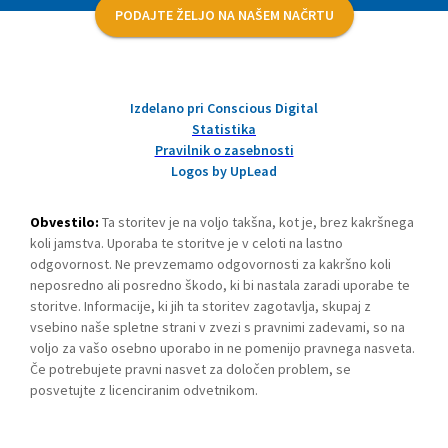
PODAJTE ŽELJO NA NAŠEM NAČRTU
Izdelano pri Conscious Digital
Statistika
Pravilnik o zasebnosti
Logos by UpLead
Obvestilo:
Ta storitev je na voljo takšna, kot je, brez kakršnega
koli jamstva. Uporaba te storitve je v celoti na lastno
odgovornost. Ne prevzemamo odgovornosti za kakršno koli
neposredno ali posredno škodo, ki bi nastala zaradi uporabe te
storitve. Informacije, ki jih ta storitev zagotavlja, skupaj z
vsebino naše spletne strani v zvezi s pravnimi zadevami, so na
voljo za vašo osebno uporabo in ne pomenijo pravnega nasveta.
Če potrebujete pravni nasvet za določen problem, se
posvetujte z licenciranim odvetnikom.