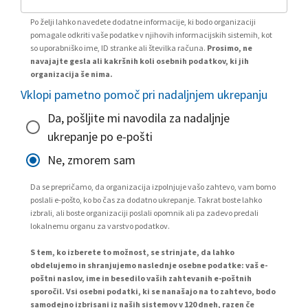
Po želji lahko navedete dodatne informacije, ki bodo organizaciji
pomagale odkriti vaše podatke v njihovih informacijskih sistemih, kot
so uporabniško ime, ID stranke ali številka računa.
Prosimo, ne
navajajte gesla ali kakršnih koli osebnih podatkov, ki jih
organizacija še nima.
Vklopi pametno pomoč pri nadaljnjem ukrepanju
Da, pošljite mi navodila za nadaljnje
ukrepanje po e-pošti
Ne, zmorem sam
Da se prepričamo, da organizacija izpolnjuje vašo zahtevo, vam bomo
poslali e-pošto, ko bo čas za dodatno ukrepanje. Takrat boste lahko
izbrali, ali boste organizaciji poslali opomnik ali pa zadevo predali
lokalnemu organu za varstvo podatkov.
S tem, ko izberete to možnost, se strinjate, da lahko
obdelujemo in shranjujemo naslednje osebne podatke: vaš e-
poštni naslov, ime in besedilo vaših zahtevanih e-poštnih
sporočil. Vsi osebni podatki, ki se nanašajo na to zahtevo, bodo
samodejno izbrisani iz naših sistemov v 120 dneh, razen če