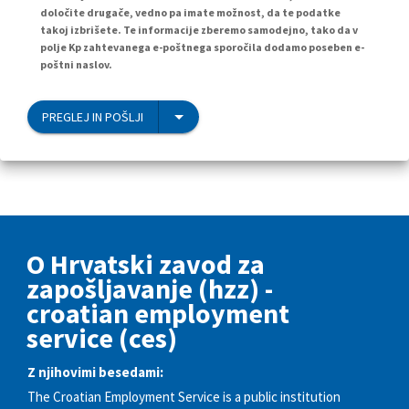
določite drugače, vedno pa imate možnost, da te podatke
takoj izbrišete. Te informacije zberemo samodejno, tako da v
polje Kp zahtevanega e-poštnega sporočila dodamo poseben e-
poštni naslov.
PREGLEJ IN POŠLJI
O Hrvatski zavod za
zapošljavanje (hzz) -
croatian employment
service (ces)
Z njihovimi besedami:
The Croatian Employment Service is a public institution