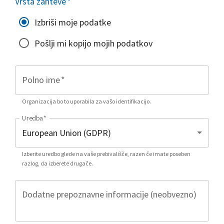
Vrsta zahteve
*
Izbriši moje podatke
Pošlji mi kopijo mojih podatkov
Polno ime
*
Organizacija bo to uporabila za vašo identifikacijo.
Uredba
*
Izberite uredbo glede na vaše prebivališče, razen če imate poseben
razlog, da izberete drugače.
Dodatne prepoznavne informacije (neobvezno)