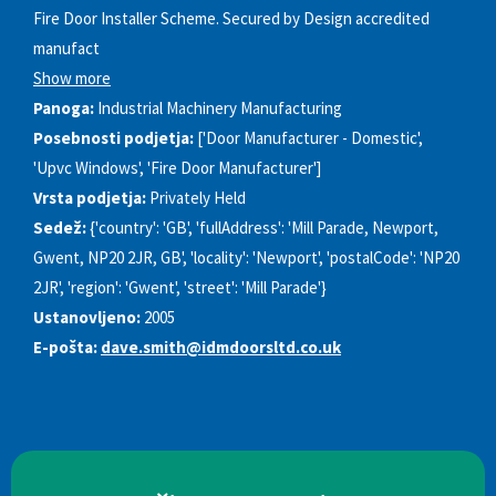
Fire Door Installer Scheme. Secured by Design accredited
manufact
Show more
Panoga:
Industrial Machinery Manufacturing
Posebnosti podjetja:
['Door Manufacturer - Domestic',
'Upvc Windows', 'Fire Door Manufacturer']
Vrsta podjetja:
Privately Held
Sedež:
{'country': 'GB', 'fullAddress': 'Mill Parade, Newport,
Gwent, NP20 2JR, GB', 'locality': 'Newport', 'postalCode': 'NP20
2JR', 'region': 'Gwent', 'street': 'Mill Parade'}
Ustanovljeno:
2005
E-pošta:
dave.smith@idmdoorsltd.co.uk