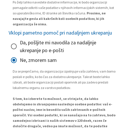
Po želji lahko navedete dodatne informacije, ki bodo organizaciji
pomagale odkriti vaše podatke v njihovih informacijskih sistemih, kot
so uporabniško ime, ID stranke ali številka računa.
Prosimo, ne
navajajte gesla ali kakršnih koli osebnih podatkov, ki jih
organizacija še nima.
Vklopi pametno pomoč pri nadaljnjem ukrepanju
Da, pošljite mi navodila za nadaljnje
ukrepanje po e-pošti
Ne, zmorem sam
Da se prepričamo, da organizacija izpolnjuje vašo zahtevo, vam bomo
poslali e-pošto, ko bo čas za dodatno ukrepanje. Takrat boste lahko
izbrali, ali boste organizaciji poslali opomnik ali pa zadevo predali
lokalnemu organu za varstvo podatkov.
S tem, ko izberete to možnost, se strinjate, da lahko
obdelujemo in shranjujemo naslednje osebne podatke: vaš e-
poštni naslov, ime in besedilo vaših zahtevanih e-poštnih
sporočil. Vsi osebni podatki, ki se nanašajo na to zahtevo, bodo
samodejno izbrisani iz naših sistemov v 120 dneh, razen če
določite drugače, vedno pa imate možnost, da te podatke