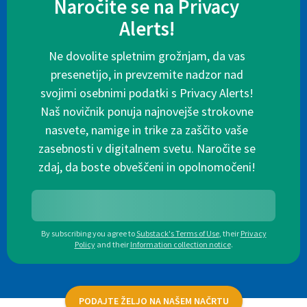
Naročite se na Privacy
Alerts!
Ne dovolite spletnim grožnjam, da vas
presenetijo, in prevzemite nadzor nad
svojimi osebnimi podatki s Privacy Alerts!
Naš novičnik ponuja najnovejše strokovne
nasvete, namige in trike za zaščito vaše
zasebnosti v digitalnem svetu. Naročite se
zdaj, da boste obveščeni in opolnomočeni!
By subscribing you agree to
Substack's Terms of Use
,
their
Privacy
Policy
and their
Information collection notice
.
PODAJTE ŽELJO NA NAŠEM NAČRTU