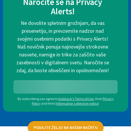
Naročite se na Privacy
Alerts!
Ne dovolite spletnim grožnjam, da vas
presenetijo, in prevzemite nadzor nad
svojimi osebnimi podatki s Privacy Alerts!
Naš novičnik ponuja najnovejše strokovne
nasvete, namige in trike za zaščito vaše
zasebnosti v digitalnem svetu. Naročite se
zdaj, da boste obveščeni in opolnomočeni!
By subscribing you agree to
Substack's Terms of Use
,
their
Privacy
Policy
and their
Information collection notice
.
PODAJTE ŽELJO NA NAŠEM NAČRTU