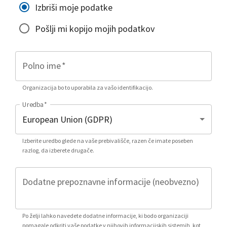
Izbriši moje podatke
Pošlji mi kopijo mojih podatkov
Polno ime
*
Organizacija bo to uporabila za vašo identifikacijo.
Uredba
*
Izberite uredbo glede na vaše prebivališče, razen če imate poseben
razlog, da izberete drugače.
Dodatne prepoznavne informacije (neobvezno)
Po želji lahko navedete dodatne informacije, ki bodo organizaciji
pomagale odkriti vaše podatke v njihovih informacijskih sistemih, kot