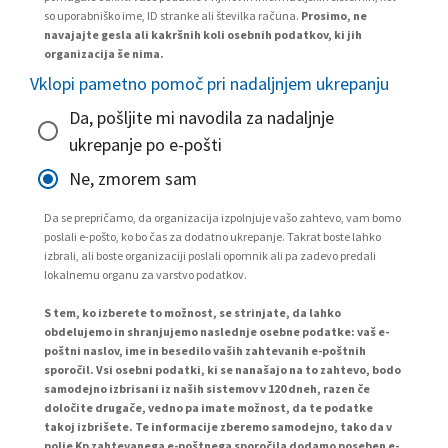
so uporabniško ime, ID stranke ali številka računa.
Prosimo, ne
navajajte gesla ali kakršnih koli osebnih podatkov, ki jih
organizacija še nima.
Vklopi pametno pomoč pri nadaljnjem ukrepanju
Da, pošljite mi navodila za nadaljnje
ukrepanje po e-pošti
Ne, zmorem sam
Da se prepričamo, da organizacija izpolnjuje vašo zahtevo, vam bomo
poslali e-pošto, ko bo čas za dodatno ukrepanje. Takrat boste lahko
izbrali, ali boste organizaciji poslali opomnik ali pa zadevo predali
lokalnemu organu za varstvo podatkov.
S tem, ko izberete to možnost, se strinjate, da lahko
obdelujemo in shranjujemo naslednje osebne podatke: vaš e-
poštni naslov, ime in besedilo vaših zahtevanih e-poštnih
sporočil. Vsi osebni podatki, ki se nanašajo na to zahtevo, bodo
samodejno izbrisani iz naših sistemov v 120 dneh, razen če
določite drugače, vedno pa imate možnost, da te podatke
takoj izbrišete. Te informacije zberemo samodejno, tako da v
polje Kp zahtevanega e-poštnega sporočila dodamo poseben e-