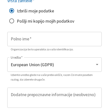
Vrsta zahteve
*
Izbriši moje podatke
Pošlji mi kopijo mojih podatkov
Polno ime
*
Organizacija bo to uporabila za vašo identifikacijo.
Uredba
*
Izberite uredbo glede na vaše prebivališče, razen če imate poseben
razlog, da izberete drugače.
Dodatne prepoznavne informacije (neobvezno)