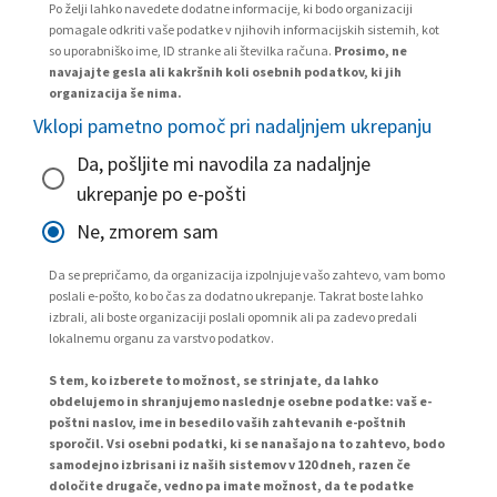
Po želji lahko navedete dodatne informacije, ki bodo organizaciji
pomagale odkriti vaše podatke v njihovih informacijskih sistemih, kot
so uporabniško ime, ID stranke ali številka računa.
Prosimo, ne
navajajte gesla ali kakršnih koli osebnih podatkov, ki jih
organizacija še nima.
Vklopi pametno pomoč pri nadaljnjem ukrepanju
Da, pošljite mi navodila za nadaljnje
ukrepanje po e-pošti
Ne, zmorem sam
Da se prepričamo, da organizacija izpolnjuje vašo zahtevo, vam bomo
poslali e-pošto, ko bo čas za dodatno ukrepanje. Takrat boste lahko
izbrali, ali boste organizaciji poslali opomnik ali pa zadevo predali
lokalnemu organu za varstvo podatkov.
S tem, ko izberete to možnost, se strinjate, da lahko
obdelujemo in shranjujemo naslednje osebne podatke: vaš e-
poštni naslov, ime in besedilo vaših zahtevanih e-poštnih
sporočil. Vsi osebni podatki, ki se nanašajo na to zahtevo, bodo
samodejno izbrisani iz naših sistemov v 120 dneh, razen če
določite drugače, vedno pa imate možnost, da te podatke