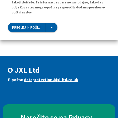
takoj izbrišete. Te informacije zberemo samodejno, tako da v
polje Kp zahtevanega e-poštnega sporočila dodamo poseben e-
poštni naslov.
PREGLEJ IN POŠLJI
O JXL Ltd
E-pošta:
dataprotection@jxl-ltd.co.uk
Naročite se na Privacy