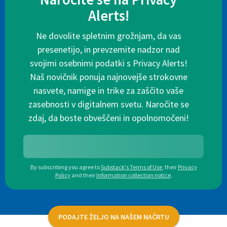
Alerts!
Ne dovolite spletnim grožnjam, da vas
presenetijo, in prevzemite nadzor nad
svojimi osebnimi podatki s Privacy Alerts!
Naš novičnik ponuja najnovejše strokovne
nasvete, namige in trike za zaščito vaše
zasebnosti v digitalnem svetu. Naročite se
zdaj, da boste obveščeni in opolnomočeni!
By subscribing you agree to
Substack's Terms of Use
,
their
Privacy
Policy
and their
Information collection notice
.
PODAJTE ŽELJO NA NAŠEM NAČRTU