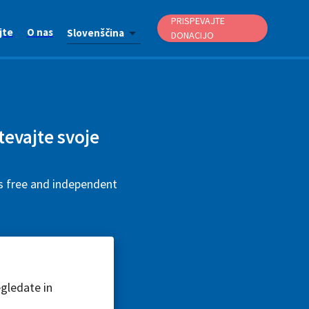
PRISPEVAJTE
jte
O nas
Slovenščina
DONACIJO
htevajte svoje
is free and independent
egledate in