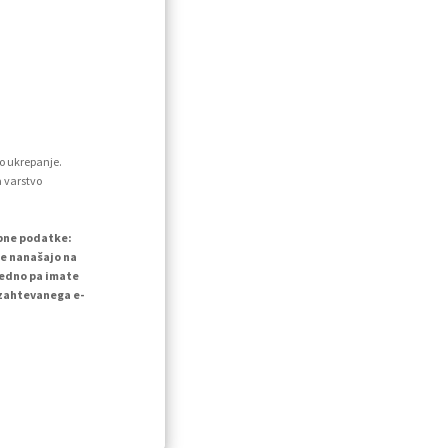
o ukrepanje.
a varstvo
ebne podatke:
se nanašajo na
vedno pa imate
 zahtevanega e-