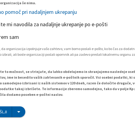
 organizacija še nima.
o pomoč pri nadaljnjem ukrepanju
ite mi navodila za nadaljnje ukrepanje po e-pošti
rem sam
 da organizacija izpolnjuje vašo zahtevo, vam bomo poslali e-pošto, ko bo čas za dodatn
 izbrali, ali boste organizaciji poslali opomnik ali pa zadevo predali lokalnemu organu z
ete to možnost, se strinjate, da lahko obdelujemo in shranjujemo naslednje os
lov, ime in besedilo vaših zahtevanih e-poštnih sporočil. Vsi osebni podatki, ki 
o samodejno izbrisani iz naših sistemov v 120 dneh, razen če določite drugače, 
podatke takoj izbrišete. Te informacije zberemo samodejno, tako da v polje Kp
ila dodamo poseben e-poštni naslov.
ŠLJI