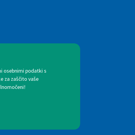
mi osebnimi podatki s
ke za zaščito vaše
polnomočeni!