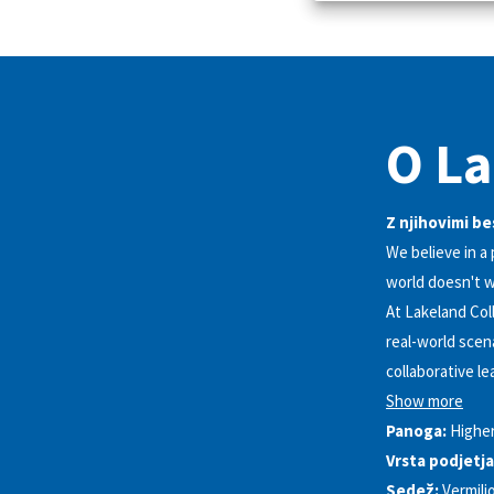
O La
Z njihovimi b
We believe in a
world doesn't w
At Lakeland Coll
real-world scen
collaborative l
Show more
Panoga:
Highe
Vrsta podjetja
Sedež:
Vermili