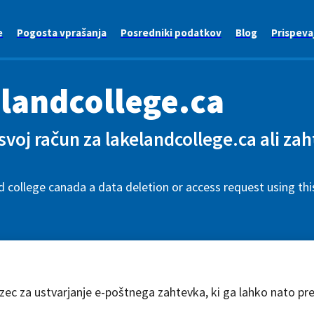
e
Pogosta vprašanja
Posredniki podatkov
Blog
Prispeva
landcollege.ca
 svoj račun za lakelandcollege.ca ali za
.
 college canada a data deletion or access request using th
azec za ustvarjanje e-poštnega zahtevka, ki ga lahko nato pr