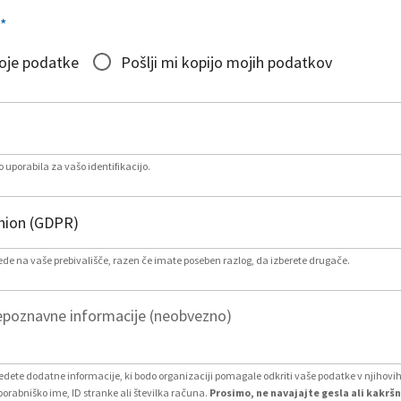
*
moje podatke
Pošlji mi kopijo mojih podatkov
 uporabila za vašo identifikacijo.
lede na vaše prebivališče, razen če imate poseben razlog, da izberete drugače.
poznavne informacije (neobvezno)
vedete dodatne informacije, ki bodo organizaciji pomagale odkriti vaše podatke v njihovi
porabniško ime, ID stranke ali številka računa.
Prosimo, ne navajajte gesla ali kakršn