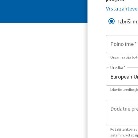
Vrsta zahteve
Izbriši 
Polno ime
*
Organizacija bo to
Uredba
*
Izberite uredbo g
Dodatne pre
Po želji lahko na
sistemih, kot so u