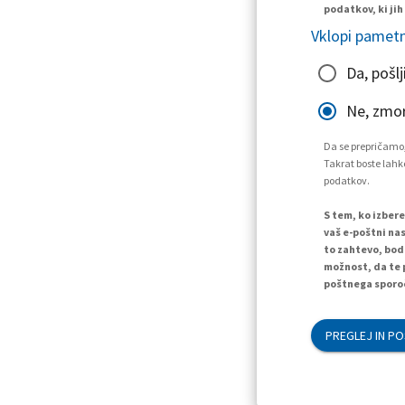
podatkov, ki jih
Vklopi pametn
Da, pošlj
Ne, zmo
Da se prepričamo,
Takrat boste lahko
podatkov.
S tem, ko izber
vaš e-poštni nas
to zahtevo, bod
možnost, da te 
poštnega sporoč
PREGLEJ IN PO