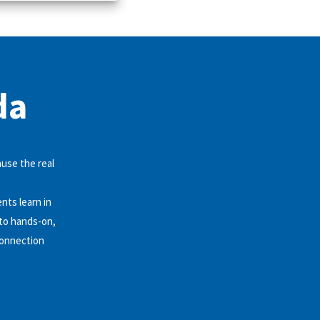
da
ause the real
nts learn in
 to hands-on,
connection