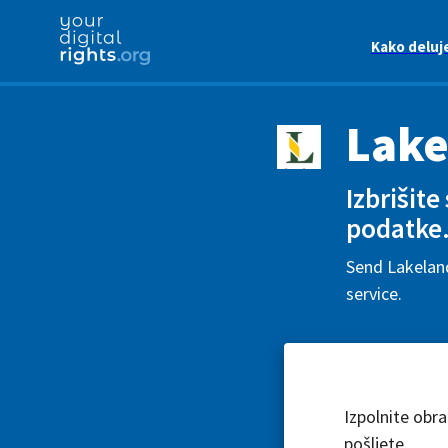
Kako deluj
Lake
Izbrišite
podatke
Send Lakeland
service.
Izpolnite obr
pošljete.