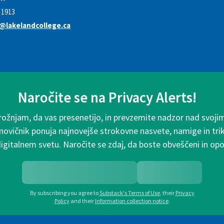
1913
o@lakelandcollege.ca
Naročite se na Privacy Alerts!
rožnjam, da vas presenetijo, in prevzemite nadzor nad svoji
 novičnik ponuja najnovejše strokovne nasvete, namige in tri
digitalnem svetu. Naročite se zdaj, da boste obveščeni in o
By subscribing you agree to
Substack's Terms of Use
,
their
Privacy
Policy
and their
Information collection notice
.