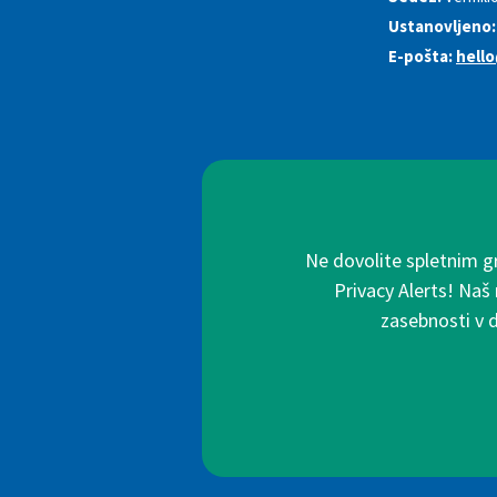
Ustanovljeno:
E-pošta:
hell
Ne dovolite spletnim g
Privacy Alerts! Naš
zasebnosti v 