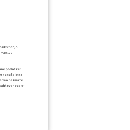
o ukrepanje.
a varstvo
ebne podatke:
se nanašajo na
vedno pa imate
 zahtevanega e-