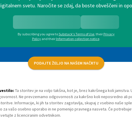
digitalnem svetu. Naročite se zdaj, da boste obveščeni in o
By subscribing you agree to
Substack's Terms of Use
,
their
Privacy
Policy
and their
Information collection notice
.
PODAJTE ŽELJO NA NAŠEM NAČRTU
estilo:
Ta storitev je na voljo takšna, kot je, brez kakršnega koli jamstva. 
ovornost. Ne prevzemamo odgovornosti za kakršno koli neposredno ali pos
storitve. Informacije, ki jih ta storitev zagotavlja, skupaj z vsebino naše sp
jo za vašo osebno uporabo in ne pomenijo pravnega nasveta. Če potrebuje
vetujte z licenciranim odvetnikom.