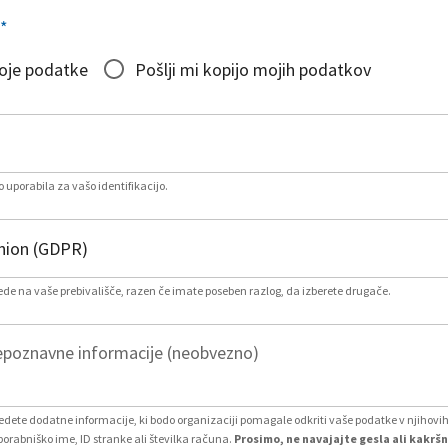
*
moje podatke
Pošlji mi kopijo mojih podatkov
 uporabila za vašo identifikacijo.
lede na vaše prebivališče, razen če imate poseben razlog, da izberete drugače.
poznavne informacije (neobvezno)
vedete dodatne informacije, ki bodo organizaciji pomagale odkriti vaše podatke v njihovi
porabniško ime, ID stranke ali številka računa.
Prosimo, ne navajajte gesla ali kakršn