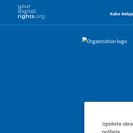
Kako deluj
Izpolnite obr
pošljete.