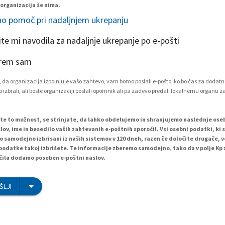
 organizacija še nima.
o pomoč pri nadaljnjem ukrepanju
ite mi navodila za nadaljnje ukrepanje po e-pošti
rem sam
 da organizacija izpolnjuje vašo zahtevo, vam bomo poslali e-pošto, ko bo čas za dodatn
 izbrali, ali boste organizaciji poslali opomnik ali pa zadevo predali lokalnemu organu z
ete to možnost, se strinjate, da lahko obdelujemo in shranjujemo naslednje os
lov, ime in besedilo vaših zahtevanih e-poštnih sporočil. Vsi osebni podatki, ki 
o samodejno izbrisani iz naših sistemov v 120 dneh, razen če določite drugače, 
podatke takoj izbrišete. Te informacije zberemo samodejno, tako da v polje Kp
ila dodamo poseben e-poštni naslov.
ŠLJI