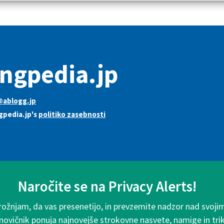
ngpedia.jp
@ablogg.jp
gpedia.jp's
politiko zasebnosti
Naročite se na Privacy Alerts!
rožnjam, da vas presenetijo, in prevzemite nadzor nad svoji
 novičnik ponuja najnovejše strokovne nasvete, namige in tri