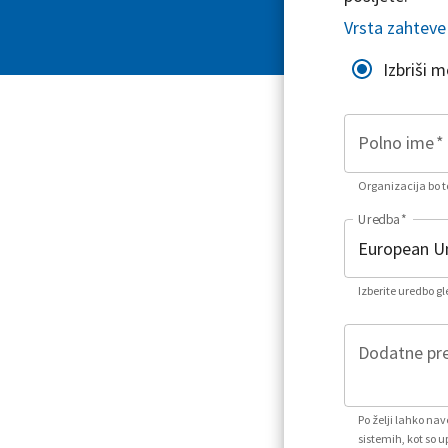
Vrsta zahteve
Izbriši 
Polno ime
*
Organizacija bo to
Uredba
*
Izberite uredbo g
Dodatne pre
Po želji lahko na
sistemih, kot so u