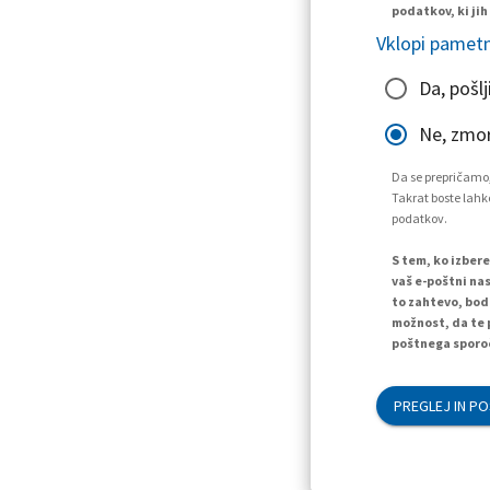
podatkov, ki jih
Vklopi pametn
Da, pošlj
Ne, zmo
Da se prepričamo,
Takrat boste lahko
podatkov.
S tem, ko izber
vaš e-poštni nas
to zahtevo, bod
možnost, da te 
poštnega sporoč
PREGLEJ IN PO