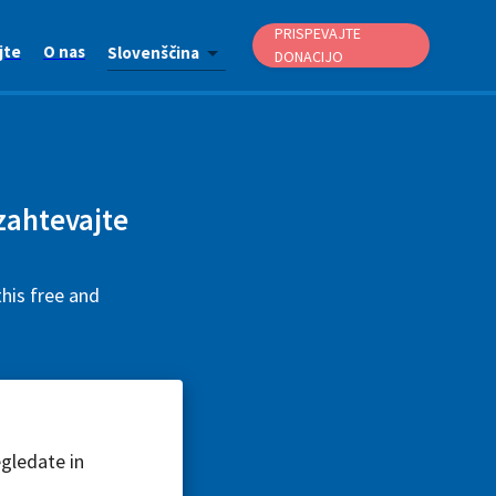
PRISPEVAJTE
jte
O nas
Slovenščina
DONACIJO
 zahtevajte
his free and
egledate in