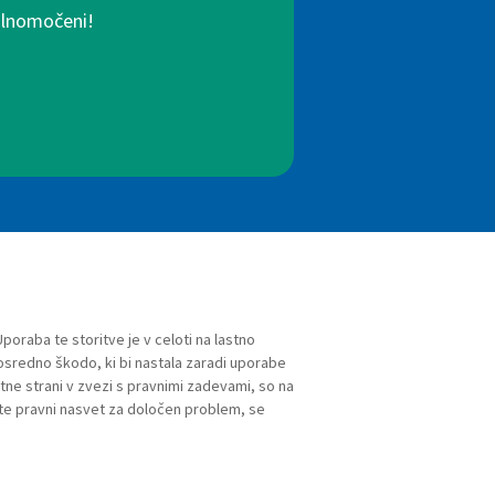
polnomočeni!
Uporaba te storitve je v celoti na lastno
redno škodo, ki bi nastala zaradi uporabe
letne strani v zvezi s pravnimi zadevami, so na
te pravni nasvet za določen problem, se