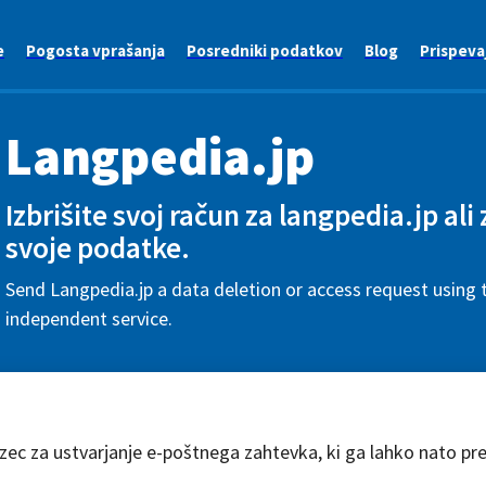
e
Pogosta vprašanja
Posredniki podatkov
Blog
Prispeva
Langpedia.jp
Izbrišite svoj račun za langpedia.jp ali
svoje podatke.
Send Langpedia.jp a data deletion or access request using t
independent service.
azec za ustvarjanje e-poštnega zahtevka, ki ga lahko nato pr