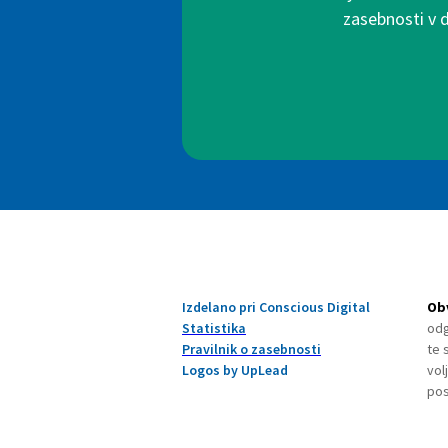
zasebnosti v 
Izdelano pri Conscious Digital
Obv
Statistika
odg
Pravilnik o zasebnosti
te 
Logos by UpLead
vol
pos