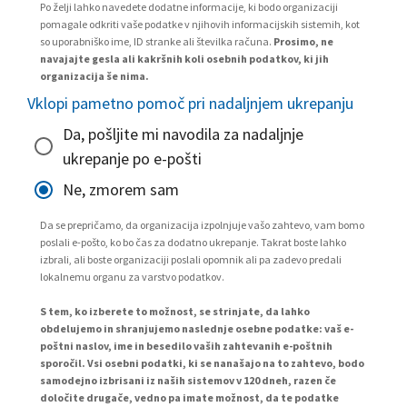
Po želji lahko navedete dodatne informacije, ki bodo organizaciji
pomagale odkriti vaše podatke v njihovih informacijskih sistemih, kot
so uporabniško ime, ID stranke ali številka računa.
Prosimo, ne
navajajte gesla ali kakršnih koli osebnih podatkov, ki jih
organizacija še nima.
Vklopi pametno pomoč pri nadaljnjem ukrepanju
Da, pošljite mi navodila za nadaljnje
ukrepanje po e-pošti
Ne, zmorem sam
Da se prepričamo, da organizacija izpolnjuje vašo zahtevo, vam bomo
poslali e-pošto, ko bo čas za dodatno ukrepanje. Takrat boste lahko
izbrali, ali boste organizaciji poslali opomnik ali pa zadevo predali
lokalnemu organu za varstvo podatkov.
S tem, ko izberete to možnost, se strinjate, da lahko
obdelujemo in shranjujemo naslednje osebne podatke: vaš e-
poštni naslov, ime in besedilo vaših zahtevanih e-poštnih
sporočil. Vsi osebni podatki, ki se nanašajo na to zahtevo, bodo
samodejno izbrisani iz naših sistemov v 120 dneh, razen če
določite drugače, vedno pa imate možnost, da te podatke