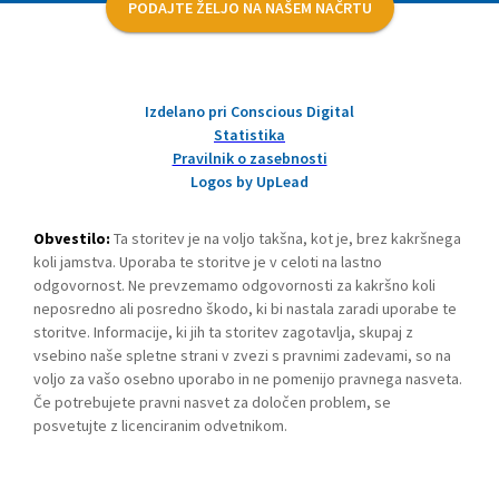
PODAJTE ŽELJO NA NAŠEM NAČRTU
Izdelano pri Conscious Digital
Statistika
Pravilnik o zasebnosti
Logos by UpLead
Obvestilo:
Ta storitev je na voljo takšna, kot je, brez kakršnega
koli jamstva. Uporaba te storitve je v celoti na lastno
odgovornost. Ne prevzemamo odgovornosti za kakršno koli
neposredno ali posredno škodo, ki bi nastala zaradi uporabe te
storitve. Informacije, ki jih ta storitev zagotavlja, skupaj z
vsebino naše spletne strani v zvezi s pravnimi zadevami, so na
voljo za vašo osebno uporabo in ne pomenijo pravnega nasveta.
Če potrebujete pravni nasvet za določen problem, se
posvetujte z licenciranim odvetnikom.