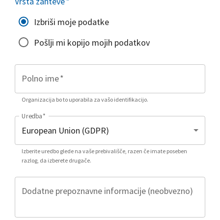
Vrsta zahteve
*
Izbriši moje podatke
Pošlji mi kopijo mojih podatkov
Polno ime
*
Organizacija bo to uporabila za vašo identifikacijo.
Uredba
*
Izberite uredbo glede na vaše prebivališče, razen če imate poseben
razlog, da izberete drugače.
Dodatne prepoznavne informacije (neobvezno)