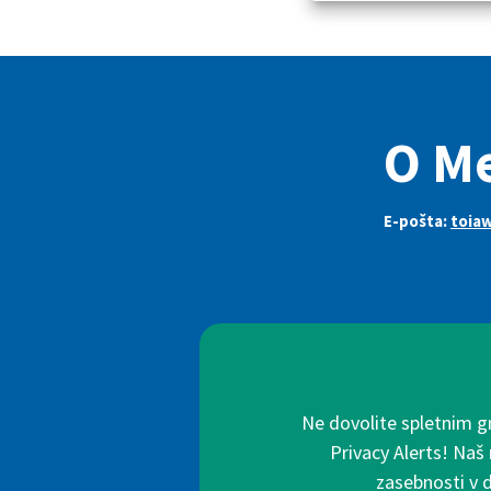
O M
E-pošta:
toia
Ne dovolite spletnim g
Privacy Alerts! Naš
zasebnosti v 