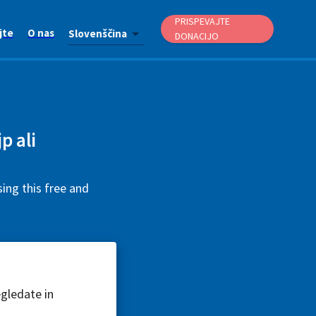
PRISPEVAJTE
jte
O nas
Slovenščina
DONACIJO
p ali
ing this free and
egledate in