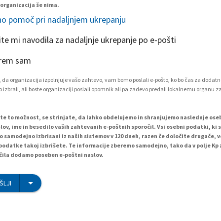
 organizacija še nima.
o pomoč pri nadaljnjem ukrepanju
ite mi navodila za nadaljnje ukrepanje po e-pošti
rem sam
 da organizacija izpolnjuje vašo zahtevo, vam bomo poslali e-pošto, ko bo čas za dodatn
 izbrali, ali boste organizaciji poslali opomnik ali pa zadevo predali lokalnemu organu z
ete to možnost, se strinjate, da lahko obdelujemo in shranjujemo naslednje os
lov, ime in besedilo vaših zahtevanih e-poštnih sporočil. Vsi osebni podatki, ki 
o samodejno izbrisani iz naših sistemov v 120 dneh, razen če določite drugače, 
podatke takoj izbrišete. Te informacije zberemo samodejno, tako da v polje Kp
ila dodamo poseben e-poštni naslov.
ŠLJI