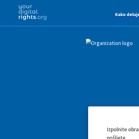
Kako deluj
Izpolnite obr
pošljete.