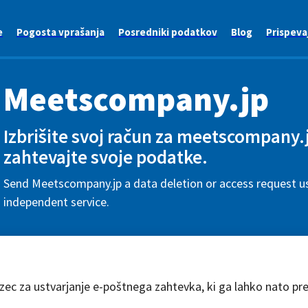
e
Pogosta vprašanja
Posredniki podatkov
Blog
Prispeva
Meetscompany.jp
Izbrišite svoj račun za meetscompany.j
zahtevajte svoje podatke.
Send Meetscompany.jp a data deletion or access request us
independent service.
azec za ustvarjanje e-poštnega zahtevka, ki ga lahko nato pr