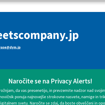
eetscompany.jp
wase@dym.jp
Naročite se na Privacy Alerts!
rožnjam, da vas presenetijo, in prevzemite nadzor nad svoji
 novičnik ponuja najnovejše strokovne nasvete, namige in tri
digitalnem svetu. Naročite se zdaj, da boste obveščeni in o