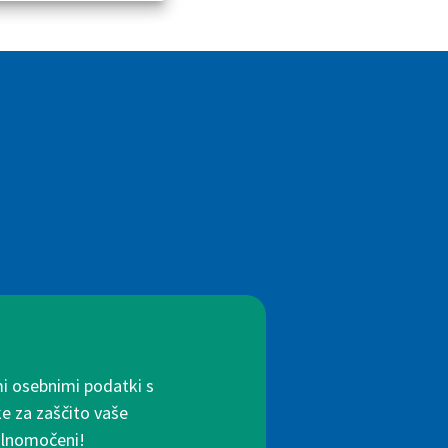
mi osebnimi podatki s
ke za zaščito vaše
polnomočeni!