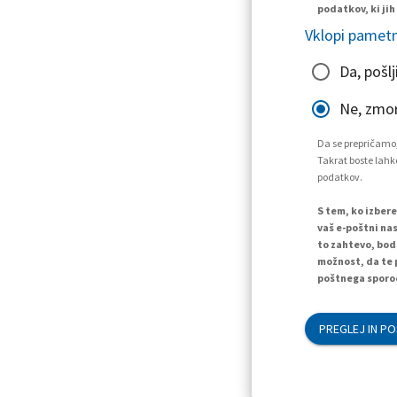
podatkov, ki jih
Vklopi pametn
Da, pošlj
Ne, zmo
Da se prepričamo,
Takrat boste lahko
podatkov.
S tem, ko izber
vaš e-poštni nas
to zahtevo, bod
možnost, da te 
poštnega sporoč
PREGLEJ IN PO