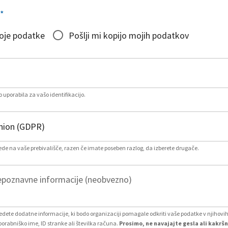
*
moje podatke
Pošlji mi kopijo mojih podatkov
 uporabila za vašo identifikacijo.
lede na vaše prebivališče, razen če imate poseben razlog, da izberete drugače.
poznavne informacije (neobvezno)
vedete dodatne informacije, ki bodo organizaciji pomagale odkriti vaše podatke v njihovi
porabniško ime, ID stranke ali številka računa.
Prosimo, ne navajajte gesla ali kakršn