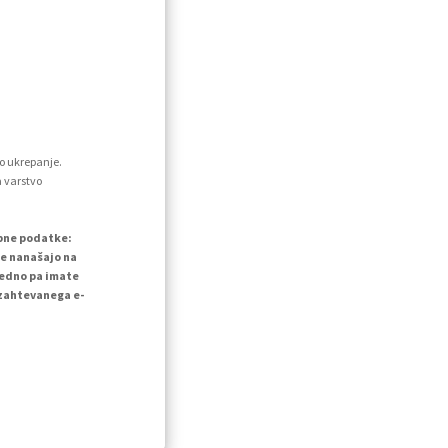
o ukrepanje.
a varstvo
ebne podatke:
se nanašajo na
vedno pa imate
 zahtevanega e-