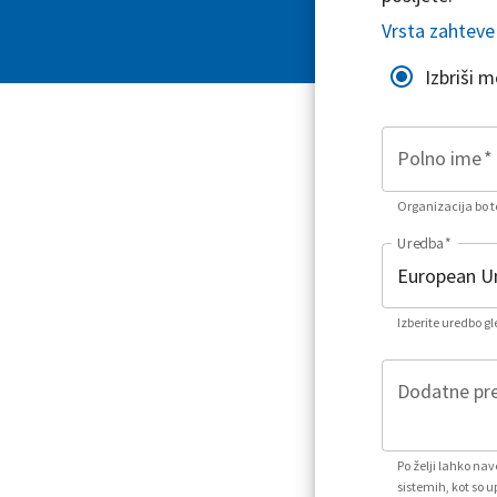
Vrsta zahteve
Izbriši 
Polno ime
*
Organizacija bo to
Uredba
*
Izberite uredbo g
Dodatne pre
Po želji lahko na
sistemih, kot so u