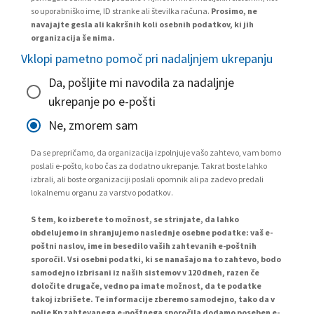
so uporabniško ime, ID stranke ali številka računa.
Prosimo, ne
navajajte gesla ali kakršnih koli osebnih podatkov, ki jih
organizacija še nima.
Vklopi pametno pomoč pri nadaljnjem ukrepanju
Da, pošljite mi navodila za nadaljnje
ukrepanje po e-pošti
Ne, zmorem sam
Da se prepričamo, da organizacija izpolnjuje vašo zahtevo, vam bomo
poslali e-pošto, ko bo čas za dodatno ukrepanje. Takrat boste lahko
izbrali, ali boste organizaciji poslali opomnik ali pa zadevo predali
lokalnemu organu za varstvo podatkov.
S tem, ko izberete to možnost, se strinjate, da lahko
obdelujemo in shranjujemo naslednje osebne podatke: vaš e-
poštni naslov, ime in besedilo vaših zahtevanih e-poštnih
sporočil. Vsi osebni podatki, ki se nanašajo na to zahtevo, bodo
samodejno izbrisani iz naših sistemov v 120 dneh, razen če
določite drugače, vedno pa imate možnost, da te podatke
takoj izbrišete. Te informacije zberemo samodejno, tako da v
polje Kp zahtevanega e-poštnega sporočila dodamo poseben e-