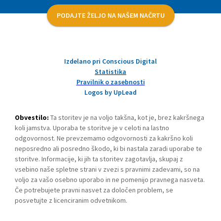
PODAJTE ŽELJO NA NAŠEM NAČRTU
Izdelano pri Conscious Digital
Statistika
Pravilnik o zasebnosti
Logos by UpLead
Obvestilo:
Ta storitev je na voljo takšna, kot je, brez kakršnega
koli jamstva. Uporaba te storitve je v celoti na lastno
odgovornost. Ne prevzemamo odgovornosti za kakršno koli
neposredno ali posredno škodo, ki bi nastala zaradi uporabe te
storitve. Informacije, ki jih ta storitev zagotavlja, skupaj z
vsebino naše spletne strani v zvezi s pravnimi zadevami, so na
voljo za vašo osebno uporabo in ne pomenijo pravnega nasveta.
Če potrebujete pravni nasvet za določen problem, se
posvetujte z licenciranim odvetnikom.