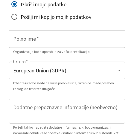
Izbriši moje podatke
Pošlji mi kopijo mojih podatkov
Polno ime
*
Organizacija bo to uporabila za vašo identifikacijo.
Uredba
*
Izberite uredbo glede na vaše prebivališče, razen če imate poseben
razlog, da izberete drugače.
Dodatne prepoznavne informacije (neobvezno)
Po želji lahko navedete dodatne informacije, ki bodo organizaciji
pomagale odkriti vaše podatke v njihovih informacijskih sistemih, kot