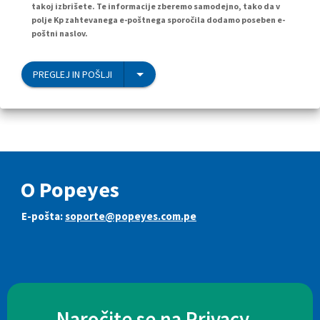
takoj izbrišete. Te informacije zberemo samodejno, tako da v
polje Kp zahtevanega e-poštnega sporočila dodamo poseben e-
poštni naslov.
PREGLEJ IN POŠLJI
O Popeyes
E-pošta:
soporte@popeyes.com.pe
Naročite se na Privacy