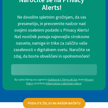
Alerts!
Ne dovolite spletnim grožnjam, da vas
presenetijo, in prevzemite nadzor nad
svojimi osebnimi podatki s Privacy Alerts!
Naš novičnik ponuja najnovejše strokovne
nasvete, namige in trike za zaščito vaše
zasebnosti v digitalnem svetu. Naročite se
zdaj, da boste obveščeni in opolnomočeni!
By subscribing you agree to
Substack's Terms of Use
,
their
Privacy
Policy
and their
Information collection notice
.
PODAJTE ŽELJO NA NAŠEM NAČRTU