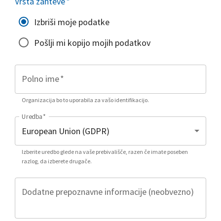
Vrsta zahteve
*
Izbriši moje podatke
Pošlji mi kopijo mojih podatkov
Polno ime
*
Organizacija bo to uporabila za vašo identifikacijo.
Uredba
*
Izberite uredbo glede na vaše prebivališče, razen če imate poseben
razlog, da izberete drugače.
Dodatne prepoznavne informacije (neobvezno)