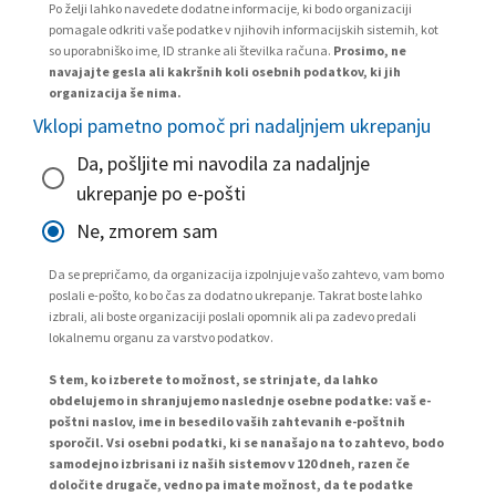
Po želji lahko navedete dodatne informacije, ki bodo organizaciji
pomagale odkriti vaše podatke v njihovih informacijskih sistemih, kot
so uporabniško ime, ID stranke ali številka računa.
Prosimo, ne
navajajte gesla ali kakršnih koli osebnih podatkov, ki jih
organizacija še nima.
Vklopi pametno pomoč pri nadaljnjem ukrepanju
Da, pošljite mi navodila za nadaljnje
ukrepanje po e-pošti
Ne, zmorem sam
Da se prepričamo, da organizacija izpolnjuje vašo zahtevo, vam bomo
poslali e-pošto, ko bo čas za dodatno ukrepanje. Takrat boste lahko
izbrali, ali boste organizaciji poslali opomnik ali pa zadevo predali
lokalnemu organu za varstvo podatkov.
S tem, ko izberete to možnost, se strinjate, da lahko
obdelujemo in shranjujemo naslednje osebne podatke: vaš e-
poštni naslov, ime in besedilo vaših zahtevanih e-poštnih
sporočil. Vsi osebni podatki, ki se nanašajo na to zahtevo, bodo
samodejno izbrisani iz naših sistemov v 120 dneh, razen če
določite drugače, vedno pa imate možnost, da te podatke