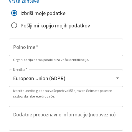
Vrsta zahteve
*
Izbriši moje podatke
Pošlji mi kopijo mojih podatkov
Polno ime
*
Organizacija bo to uporabila za vašo identifikacijo.
Uredba
*
Izberite uredbo glede na vaše prebivališče, razen če imate poseben
razlog, da izberete drugače.
Dodatne prepoznavne informacije (neobvezno)