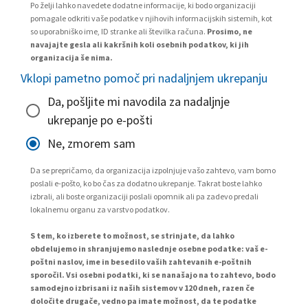
Po želji lahko navedete dodatne informacije, ki bodo organizaciji
pomagale odkriti vaše podatke v njihovih informacijskih sistemih, kot
so uporabniško ime, ID stranke ali številka računa.
Prosimo, ne
navajajte gesla ali kakršnih koli osebnih podatkov, ki jih
organizacija še nima.
Vklopi pametno pomoč pri nadaljnjem ukrepanju
Da, pošljite mi navodila za nadaljnje
ukrepanje po e-pošti
Ne, zmorem sam
Da se prepričamo, da organizacija izpolnjuje vašo zahtevo, vam bomo
poslali e-pošto, ko bo čas za dodatno ukrepanje. Takrat boste lahko
izbrali, ali boste organizaciji poslali opomnik ali pa zadevo predali
lokalnemu organu za varstvo podatkov.
S tem, ko izberete to možnost, se strinjate, da lahko
obdelujemo in shranjujemo naslednje osebne podatke: vaš e-
poštni naslov, ime in besedilo vaših zahtevanih e-poštnih
sporočil. Vsi osebni podatki, ki se nanašajo na to zahtevo, bodo
samodejno izbrisani iz naših sistemov v 120 dneh, razen če
določite drugače, vedno pa imate možnost, da te podatke