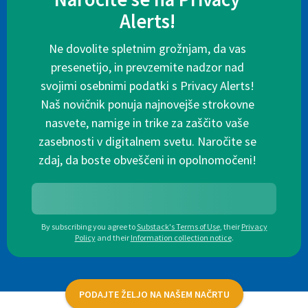
Alerts!
Ne dovolite spletnim grožnjam, da vas
presenetijo, in prevzemite nadzor nad
svojimi osebnimi podatki s Privacy Alerts!
Naš novičnik ponuja najnovejše strokovne
nasvete, namige in trike za zaščito vaše
zasebnosti v digitalnem svetu. Naročite se
zdaj, da boste obveščeni in opolnomočeni!
By subscribing you agree to
Substack's Terms of Use
,
their
Privacy
Policy
and their
Information collection notice
.
PODAJTE ŽELJO NA NAŠEM NAČRTU