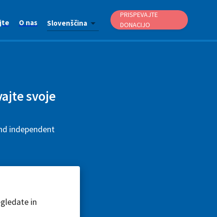
PRISPEVAJTE
jte
O nas
Slovenščina
DONACIJO
vajte svoje
and independent
egledate in