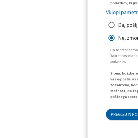
podatkov, ki jih
Vklopi pametn
Da, pošlj
Ne, zmo
Da se prepričamo,
Takrat boste lahko
podatkov.
S tem, ko izber
vaš e-poštni nas
to zahtevo, bod
možnost, da te 
poštnega sporoč
PREGLEJ IN PO