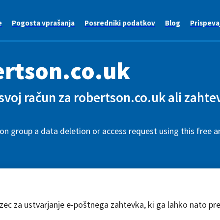
e
Pogosta vprašanja
Posredniki podatkov
Blog
Prispeva
rtson.co.uk
 svoj račun za robertson.co.uk ali zahte
.
n group a data deletion or access request using this free 
azec za ustvarjanje e-poštnega zahtevka, ki ga lahko nato pr