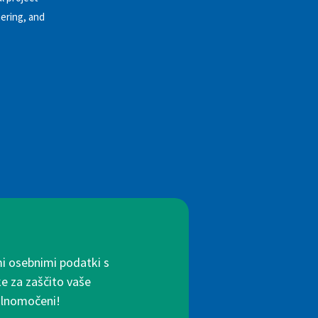
ering, and
mi osebnimi podatki s
ke za zaščito vaše
polnomočeni!