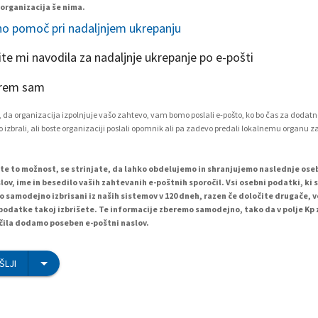
 organizacija še nima.
o pomoč pri nadaljnjem ukrepanju
ite mi navodila za nadaljnje ukrepanje po e-pošti
rem sam
 da organizacija izpolnjuje vašo zahtevo, vam bomo poslali e-pošto, ko bo čas za dodatn
 izbrali, ali boste organizaciji poslali opomnik ali pa zadevo predali lokalnemu organu z
ete to možnost, se strinjate, da lahko obdelujemo in shranjujemo naslednje os
lov, ime in besedilo vaših zahtevanih e-poštnih sporočil. Vsi osebni podatki, ki 
o samodejno izbrisani iz naših sistemov v 120 dneh, razen če določite drugače, 
podatke takoj izbrišete. Te informacije zberemo samodejno, tako da v polje Kp
ila dodamo poseben e-poštni naslov.
ŠLJI