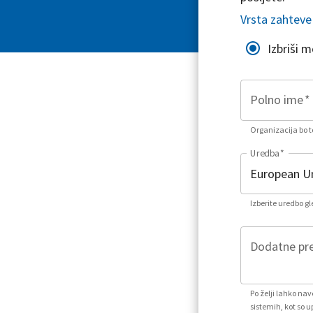
Vrsta zahteve
Izbriši 
Polno ime
*
Organizacija bo to
Uredba
*
Izberite uredbo g
Dodatne pre
Po želji lahko na
sistemih, kot so u