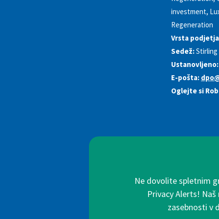
investment, Lux
Regeneration
Vrsta podjetja
Sedež:
Stirling
Ustanovljeno:
E-pošta:
dpo@
Oglejte si Ro
Ne dovolite spletnim g
Privacy Alerts! Naš
zasebnosti v 