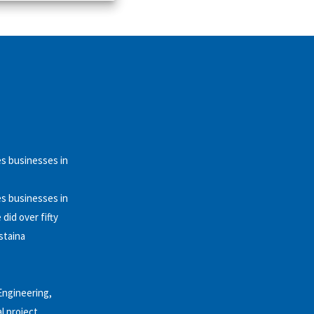
es businesses in
es businesses in
did over fifty
staina
Engineering,
l project