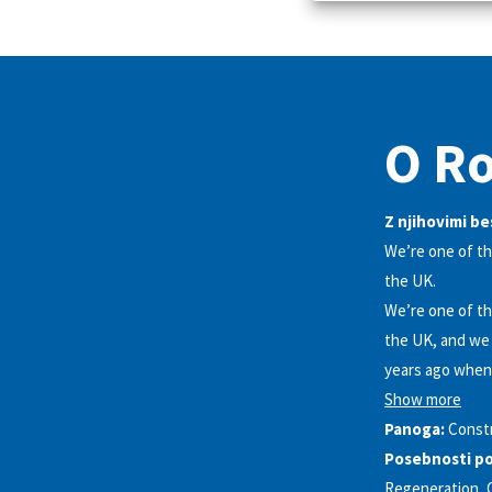
O R
Z njihovimi b
We’re one of th
the UK.
We’re one of th
the UK, and we 
years ago when 
Show more
Panoga:
Const
Posebnosti po
Regeneration, O