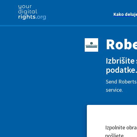
Kako deluj
Robe
Izbrišite
podatke
Send Robertso
service.
Izpolnite obr
pošljete.