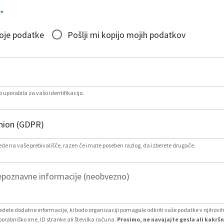
*
moje podatke
Pošlji mi kopijo mojih podatkov
 uporabila za vašo identifikacijo.
lede na vaše prebivališče, razen če imate poseben razlog, da izberete drugače.
poznavne informacije (neobvezno)
vedete dodatne informacije, ki bodo organizaciji pomagale odkriti vaše podatke v njihovi
porabniško ime, ID stranke ali številka računa.
Prosimo, ne navajajte gesla ali kakršn