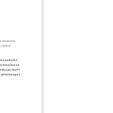
o ukrepanje.
a varstvo
ebne podatke:
se nanašajo na
vedno pa imate
 zahtevanega e-