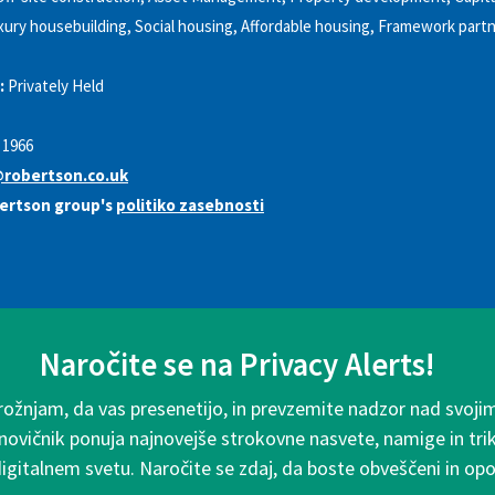
ury housebuilding, Social housing, Affordable housing, Framework partn
:
Privately Held
1966
robertson.co.uk
bertson group's
politiko zasebnosti
Naročite se na Privacy Alerts!
rožnjam, da vas presenetijo, in prevzemite nadzor nad svoji
 novičnik ponuja najnovejše strokovne nasvete, namige in tri
digitalnem svetu. Naročite se zdaj, da boste obveščeni in o