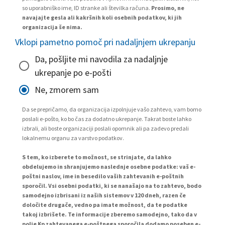
so uporabniško ime, ID stranke ali številka računa.
Prosimo, ne
navajajte gesla ali kakršnih koli osebnih podatkov, ki jih
organizacija še nima.
Vklopi pametno pomoč pri nadaljnjem ukrepanju
Da, pošljite mi navodila za nadaljnje
ukrepanje po e-pošti
Ne, zmorem sam
Da se prepričamo, da organizacija izpolnjuje vašo zahtevo, vam bomo
poslali e-pošto, ko bo čas za dodatno ukrepanje. Takrat boste lahko
izbrali, ali boste organizaciji poslali opomnik ali pa zadevo predali
lokalnemu organu za varstvo podatkov.
S tem, ko izberete to možnost, se strinjate, da lahko
obdelujemo in shranjujemo naslednje osebne podatke: vaš e-
poštni naslov, ime in besedilo vaših zahtevanih e-poštnih
sporočil. Vsi osebni podatki, ki se nanašajo na to zahtevo, bodo
samodejno izbrisani iz naših sistemov v 120 dneh, razen če
določite drugače, vedno pa imate možnost, da te podatke
takoj izbrišete. Te informacije zberemo samodejno, tako da v
polje Kp zahtevanega e-poštnega sporočila dodamo poseben e-