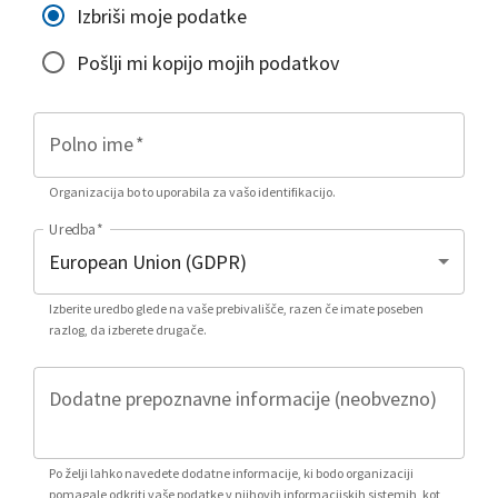
Izbriši moje podatke
Pošlji mi kopijo mojih podatkov
Polno ime
*
Organizacija bo to uporabila za vašo identifikacijo.
Uredba
*
Izberite uredbo glede na vaše prebivališče, razen če imate poseben
razlog, da izberete drugače.
Dodatne prepoznavne informacije (neobvezno)
Po želji lahko navedete dodatne informacije, ki bodo organizaciji
pomagale odkriti vaše podatke v njihovih informacijskih sistemih, kot