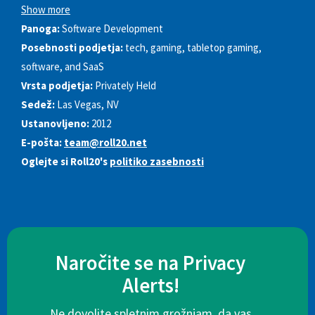
Show more
Panoga:
Software Development
Posebnosti podjetja:
tech, gaming, tabletop gaming,
software, and SaaS
Vrsta podjetja:
Privately Held
Sedež:
Las Vegas, NV
Ustanovljeno:
2012
E-pošta:
team@roll20.net
Oglejte si Roll20's
politiko zasebnosti
Naročite se na Privacy
Alerts!
Ne dovolite spletnim grožnjam, da vas