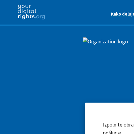
Kako deluj
Izpolnite obr
pošljete.