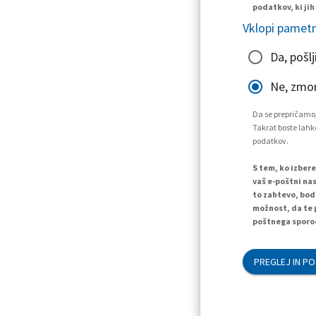
podatkov, ki jih
Vklopi pametn
Da, pošlj
Ne, zmo
Da se prepričamo,
Takrat boste lahko
podatkov.
S tem, ko izber
vaš e-poštni nas
to zahtevo, bod
možnost, da te 
poštnega sporoč
PREGLEJ IN PO