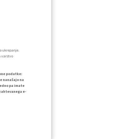
o ukrepanje.
a varstvo
ebne podatke:
se nanašajo na
vedno pa imate
 zahtevanega e-