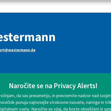
estermann
ort@westermann.de
Naročite se na Privacy Alerts!
rožnjam, da vas presenetijo, in prevzemite nadzor nad svoji
 novičnik ponuja najnovejše strokovne nasvete, namige in tri
digitalnem svetu. Naročite se zdaj, da boste obveščeni in o