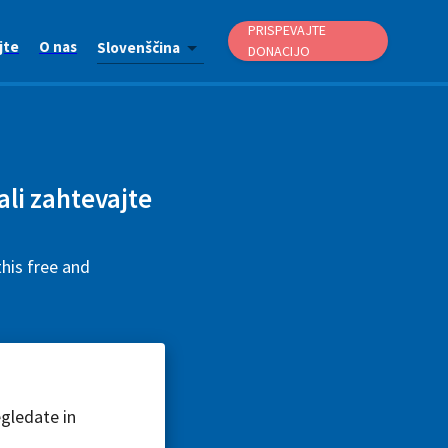
PRISPEVAJTE
jte
O nas
Slovenščina
DONACIJO
ali zahtevajte
his free and
egledate in