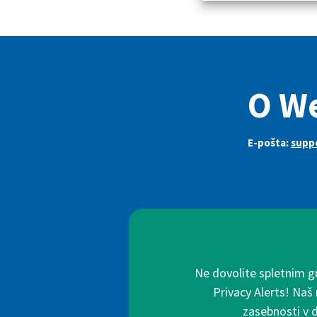
O W
E-pošta:
supp
Ne dovolite spletnim g
Privacy Alerts! Naš
zasebnosti v 