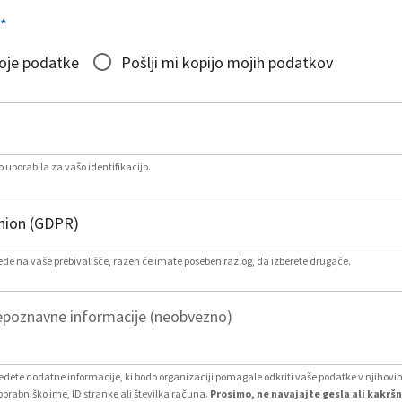
*
moje podatke
Pošlji mi kopijo mojih podatkov
 uporabila za vašo identifikacijo.
lede na vaše prebivališče, razen če imate poseben razlog, da izberete drugače.
poznavne informacije (neobvezno)
vedete dodatne informacije, ki bodo organizaciji pomagale odkriti vaše podatke v njihovi
porabniško ime, ID stranke ali številka računa.
Prosimo, ne navajajte gesla ali kakršn