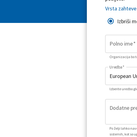
Vrsta zahteve
Izbriši 
Polno ime
*
Organizacija bo to
Uredba
*
Izberite uredbo g
Dodatne pre
Po želji lahko na
sistemih, kot so u