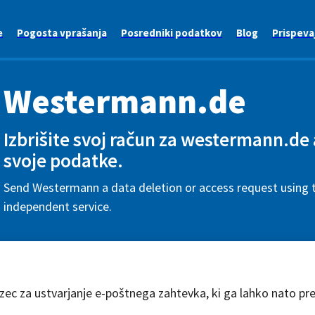
e
Pogosta vprašanja
Posredniki podatkov
Blog
Prispeva
Westermann.de
Izbrišite svoj račun za westermann.de 
svoje podatke.
Send Westermann a data deletion or access request using t
independent service.
azec za ustvarjanje e-poštnega zahtevka, ki ga lahko nato pr