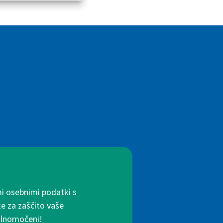
mi osebnimi podatki s
ke za zaščito vaše
polnomočeni!