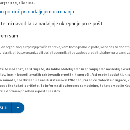
 organizacija še nima.
o pomoč pri nadaljnjem ukrepanju
ite mi navodila za nadaljnje ukrepanje po e-pošti
rem sam
 da organizacija izpolnjuje vašo zahtevo, vam bomo poslali e-pošto, ko bo čas za dodatn
 izbrali, ali boste organizaciji poslali opomnik ali pa zadevo predali lokalnemu organu z
ete to možnost, se strinjate, da lahko obdelujemo in shranjujemo naslednje os
lov, ime in besedilo vaših zahtevanih e-poštnih sporočil. Vsi osebni podatki, ki 
o samodejno izbrisani iz naših sistemov v 120 dneh, razen če določite drugače, 
podatke takoj izbrišete. Te informacije zberemo samodejno, tako da v polje Kp
ila dodamo poseben e-poštni naslov.
ŠLJI