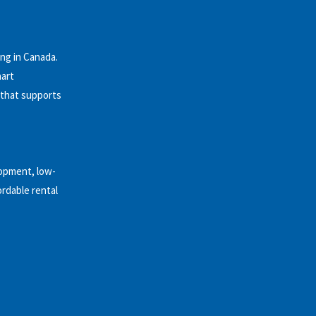
ng in Canada.
hart
 that supports
opment, low-
ordable rental