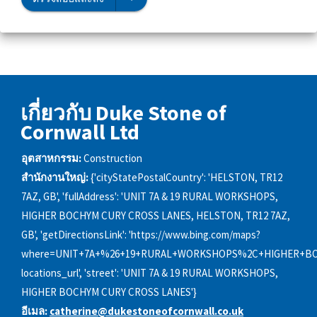
เกี่ยวกับ Duke Stone of
Cornwall Ltd
อุตสาหกรรม:
Construction
สำนักงานใหญ่:
{'cityStatePostalCountry': 'HELSTON, TR12
7AZ, GB', 'fullAddress': 'UNIT 7A & 19 RURAL WORKSHOPS,
HIGHER BOCHYM CURY CROSS LANES, HELSTON, TR12 7AZ,
GB', 'getDirectionsLink': 'https://www.bing.com/maps?
where=UNIT+7A+%26+19+RURAL+WORKSHOPS%2C+HIGHER+BO
locations_url', 'street': 'UNIT 7A & 19 RURAL WORKSHOPS,
HIGHER BOCHYM CURY CROSS LANES'}
อีเมล:
catherine@dukestoneofcornwall.co.uk