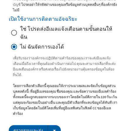
บัญชี
โปรดอย่าให้รหัสผ่านของคุณหรือข้อมูลส่วนบุคคลอื่นๆ ที่องค์กรยัง
ไม่มี
เปิดใช้งานการติดตามอัจฉริยะ
ใช่ โปรดส่งอีเมลแจ้งเตือนตามขั้นตอนให้
ฉัน
ไม่ ฉันจัดการเองได้
เพื่อรับรองว่าองค์กรจะปฏิบัติตามคำร้องของคุณ เราจะส่งอีเมลแจ้ง
เตือนเมื่อถึงเวลาที่คุณต้องดำเนินการต่อไป คุณจะสามารถเลือกที่จะส่ง
อีเมลเตือนองค์กร หรือส่งต่อเรื่องไปยังหน่วยงานคุ้มครองข้อมูลในท้อง
ถิ่นได้.
โดยการเลือกตัวเลือกนี้ คุณยอมให้เราประมวลผลและจัดเก็บข้อมูลส่วน
บุคคลดังนี้: ที่อยู่อีเมลของคุณ ชื่อของคุณ และข้อความของอีเมลคำร้อง
ทั้งหมดนี้จะถูกลบออกจากระบบของเราโดยอัตโนมัติภายใน 120 วัน เว้น
แต่คุณจะร้องขอเป็นอย่างอื่น และคุณมีตัวเลือกที่จะลบข้อมูลได้ทันที เรา
เก็บข้อมูลโดยอัตโนมัติโดยเพิ่มที่อยู่อีเมลพิเศษในฟิลด์ CC ของอีเมล
คำร้อง
ตรวจสอบและส่ง