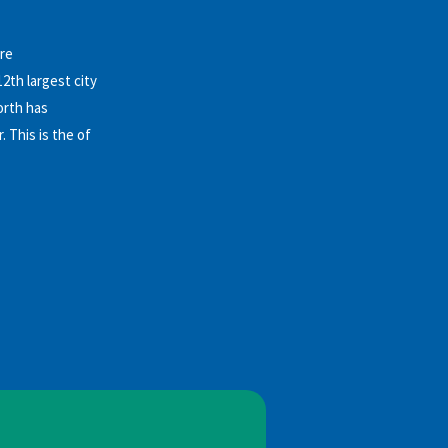
ure
2th largest city
orth has
 This is the of