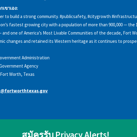
กเขาเอง:
r to build a strong community. #publicsafety, #citygrowth #infrastruct
on’s fastest growing city with a population of more than 900,000 — the 1
— and one of America’s Most Livable Communities of the decade, Fort W
c changes and retained its Western heritage as it continues to prosper.
overnment Administration
Government Agency
Fort Worth, Texas
t8@fortworthtexas.gov
สมัครรับ Privacy Alerts!