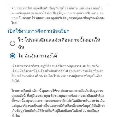
คุณสามารถให้ข้อมูลเพิ่มเติมใดๆ ที่ช่วยให้องค์กรระบุข้อมูลของคุณใน
ระบบข้อมูลของพวกเขาได้ เช่น ชื่อผู้ใช้, หมายเลขลูกค้า, หรือหมายเลข
บัญชี
โปรดอย่าให้รหัสผ่านของคุณหรือข้อมูลส่วนบุคคลอื่นๆ ที่องค์กรยัง
ไม่มี
เปิดใช้งานการติดตามอัจฉริยะ
ใช่ โปรดส่งอีเมลแจ้งเตือนตามขั้นตอนให้
ฉัน
ไม่ ฉันจัดการเองได้
เพื่อรับรองว่าองค์กรจะปฏิบัติตามคำร้องของคุณ เราจะส่งอีเมลแจ้ง
เตือนเมื่อถึงเวลาที่คุณต้องดำเนินการต่อไป คุณจะสามารถเลือกที่จะส่ง
อีเมลเตือนองค์กร หรือส่งต่อเรื่องไปยังหน่วยงานคุ้มครองข้อมูลในท้อง
ถิ่นได้.
โดยการเลือกตัวเลือกนี้ คุณยอมให้เราประมวลผลและจัดเก็บข้อมูลส่วน
บุคคลดังนี้: ที่อยู่อีเมลของคุณ ชื่อของคุณ และข้อความของอีเมลคำร้อง
ทั้งหมดนี้จะถูกลบออกจากระบบของเราโดยอัตโนมัติภายใน 120 วัน เว้น
แต่คุณจะร้องขอเป็นอย่างอื่น และคุณมีตัวเลือกที่จะลบข้อมูลได้ทันที เรา
เก็บข้อมูลโดยอัตโนมัติโดยเพิ่มที่อยู่อีเมลพิเศษในฟิลด์ CC ของอีเมล
คำร้อง