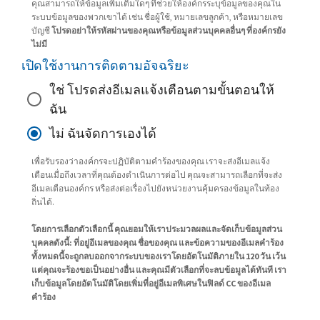
คุณสามารถให้ข้อมูลเพิ่มเติมใดๆ ที่ช่วยให้องค์กรระบุข้อมูลของคุณใน
ระบบข้อมูลของพวกเขาได้ เช่น ชื่อผู้ใช้, หมายเลขลูกค้า, หรือหมายเลข
บัญชี
โปรดอย่าให้รหัสผ่านของคุณหรือข้อมูลส่วนบุคคลอื่นๆ ที่องค์กรยัง
ไม่มี
เปิดใช้งานการติดตามอัจฉริยะ
ใช่ โปรดส่งอีเมลแจ้งเตือนตามขั้นตอนให้
ฉัน
ไม่ ฉันจัดการเองได้
เพื่อรับรองว่าองค์กรจะปฏิบัติตามคำร้องของคุณ เราจะส่งอีเมลแจ้ง
เตือนเมื่อถึงเวลาที่คุณต้องดำเนินการต่อไป คุณจะสามารถเลือกที่จะส่ง
อีเมลเตือนองค์กร หรือส่งต่อเรื่องไปยังหน่วยงานคุ้มครองข้อมูลในท้อง
ถิ่นได้.
โดยการเลือกตัวเลือกนี้ คุณยอมให้เราประมวลผลและจัดเก็บข้อมูลส่วน
บุคคลดังนี้: ที่อยู่อีเมลของคุณ ชื่อของคุณ และข้อความของอีเมลคำร้อง
ทั้งหมดนี้จะถูกลบออกจากระบบของเราโดยอัตโนมัติภายใน 120 วัน เว้น
แต่คุณจะร้องขอเป็นอย่างอื่น และคุณมีตัวเลือกที่จะลบข้อมูลได้ทันที เรา
เก็บข้อมูลโดยอัตโนมัติโดยเพิ่มที่อยู่อีเมลพิเศษในฟิลด์ CC ของอีเมล
คำร้อง