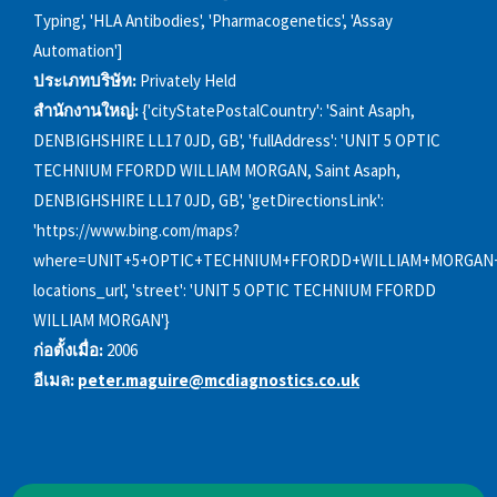
Typing', 'HLA Antibodies', 'Pharmacogenetics', 'Assay
Automation']
ประเภทบริษัท:
Privately Held
สำนักงานใหญ่:
{'cityStatePostalCountry': 'Saint Asaph,
DENBIGHSHIRE LL17 0JD, GB', 'fullAddress': 'UNIT 5 OPTIC
TECHNIUM FFORDD WILLIAM MORGAN, Saint Asaph,
DENBIGHSHIRE LL17 0JD, GB', 'getDirectionsLink':
'https://www.bing.com/maps?
where=UNIT+5+OPTIC+TECHNIUM+FFORDD+WILLIAM+MORGAN+S
locations_url', 'street': 'UNIT 5 OPTIC TECHNIUM FFORDD
WILLIAM MORGAN'}
ก่อตั้งเมื่อ:
2006
อีเมล:
peter.maguire@mcdiagnostics.co.uk