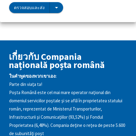
ตรวจสอบและส่ง
เกี่ยวกับ Compania
națională poșta română
ในคำพูดของพวกเขาเอง:
Parte din viața ta!
Poşta Română este cel mai mare operator naţional din
domeniul serviciilor poştale şi se află în proprietatea statului
român, reprezentat de Ministerul Transporturilor,
Infrastructurii şi Comunicaţiilor (93,52%) şi Fondul
Proprietatea (6,48%). Compania deţine o reţea de peste 5.600
de subunităţi poşt