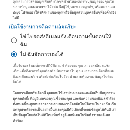
คุณสามารถให้ข้อมูลเพิ่มเติมใดๆ ที่ช่วยให้องค์กรระบุข้อมูลของคุณใน
ระบบข้อมูลของพวกเขาได้ เช่น ชื่อผู้ใช้, หมายเลขลูกค้า, หรือหมายเลข
บัญชี
โปรดอย่าให้รหัสผ่านของคุณหรือข้อมูลส่วนบุคคลอื่นๆ ที่องค์กรยัง
ไม่มี
เปิดใช้งานการติดตามอัจฉริยะ
ใช่ โปรดส่งอีเมลแจ้งเตือนตามขั้นตอนให้
ฉัน
ไม่ ฉันจัดการเองได้
เพื่อรับรองว่าองค์กรจะปฏิบัติตามคำร้องของคุณ เราจะส่งอีเมลแจ้ง
เตือนเมื่อถึงเวลาที่คุณต้องดำเนินการต่อไป คุณจะสามารถเลือกที่จะส่ง
อีเมลเตือนองค์กร หรือส่งต่อเรื่องไปยังหน่วยงานคุ้มครองข้อมูลในท้อง
ถิ่นได้.
โดยการเลือกตัวเลือกนี้ คุณยอมให้เราประมวลผลและจัดเก็บข้อมูลส่วน
บุคคลดังนี้: ที่อยู่อีเมลของคุณ ชื่อของคุณ และข้อความของอีเมลคำร้อง
ทั้งหมดนี้จะถูกลบออกจากระบบของเราโดยอัตโนมัติภายใน 120 วัน เว้น
แต่คุณจะร้องขอเป็นอย่างอื่น และคุณมีตัวเลือกที่จะลบข้อมูลได้ทันที เรา
เก็บข้อมูลโดยอัตโนมัติโดยเพิ่มที่อยู่อีเมลพิเศษในฟิลด์ CC ของอีเมล
คำร้อง