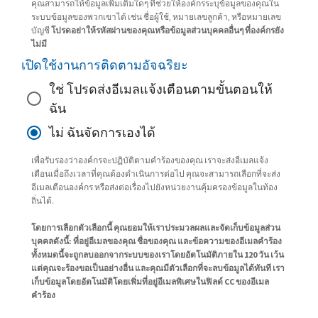
คุณสามารถให้ข้อมูลเพิ่มเติมใดๆ ที่ช่วยให้องค์กรระบุข้อมูลของคุณใน
ระบบข้อมูลของพวกเขาได้ เช่น ชื่อผู้ใช้, หมายเลขลูกค้า, หรือหมายเลข
บัญชี
โปรดอย่าให้รหัสผ่านของคุณหรือข้อมูลส่วนบุคคลอื่นๆ ที่องค์กรยัง
ไม่มี
เปิดใช้งานการติดตามอัจฉริยะ
ใช่ โปรดส่งอีเมลแจ้งเตือนตามขั้นตอนให้
ฉัน
ไม่ ฉันจัดการเองได้
เพื่อรับรองว่าองค์กรจะปฏิบัติตามคำร้องของคุณ เราจะส่งอีเมลแจ้ง
เตือนเมื่อถึงเวลาที่คุณต้องดำเนินการต่อไป คุณจะสามารถเลือกที่จะส่ง
อีเมลเตือนองค์กร หรือส่งต่อเรื่องไปยังหน่วยงานคุ้มครองข้อมูลในท้อง
ถิ่นได้.
โดยการเลือกตัวเลือกนี้ คุณยอมให้เราประมวลผลและจัดเก็บข้อมูลส่วน
บุคคลดังนี้: ที่อยู่อีเมลของคุณ ชื่อของคุณ และข้อความของอีเมลคำร้อง
ทั้งหมดนี้จะถูกลบออกจากระบบของเราโดยอัตโนมัติภายใน 120 วัน เว้น
แต่คุณจะร้องขอเป็นอย่างอื่น และคุณมีตัวเลือกที่จะลบข้อมูลได้ทันที เรา
เก็บข้อมูลโดยอัตโนมัติโดยเพิ่มที่อยู่อีเมลพิเศษในฟิลด์ CC ของอีเมล
คำร้อง