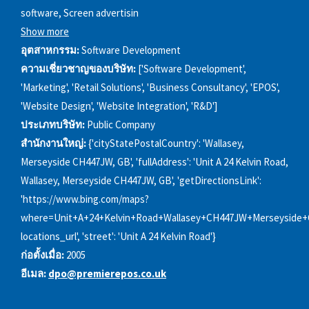
software, Screen advertisin
Show more
อุตสาหกรรม:
Software Development
ความเชี่ยวชาญของบริษัท:
['Software Development',
'Marketing', 'Retail Solutions', 'Business Consultancy', 'EPOS',
'Website Design', 'Website Integration', 'R&D']
ประเภทบริษัท:
Public Company
สำนักงานใหญ่:
{'cityStatePostalCountry': 'Wallasey,
Merseyside CH447JW, GB', 'fullAddress': 'Unit A 24 Kelvin Road,
Wallasey, Merseyside CH447JW, GB', 'getDirectionsLink':
'https://www.bing.com/maps?
where=Unit+A+24+Kelvin+Road+Wallasey+CH447JW+Merseyside+
locations_url', 'street': 'Unit A 24 Kelvin Road'}
ก่อตั้งเมื่อ:
2005
อีเมล:
dpo@premierepos.co.uk