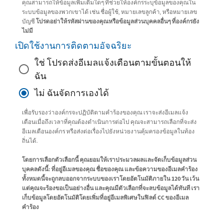
คุณสามารถให้ข้อมูลเพิ่มเติมใดๆ ที่ช่วยให้องค์กรระบุข้อมูลของคุณใน
ระบบข้อมูลของพวกเขาได้ เช่น ชื่อผู้ใช้, หมายเลขลูกค้า, หรือหมายเลข
บัญชี
โปรดอย่าให้รหัสผ่านของคุณหรือข้อมูลส่วนบุคคลอื่นๆ ที่องค์กรยัง
ไม่มี
เปิดใช้งานการติดตามอัจฉริยะ
ใช่ โปรดส่งอีเมลแจ้งเตือนตามขั้นตอนให้
ฉัน
ไม่ ฉันจัดการเองได้
เพื่อรับรองว่าองค์กรจะปฏิบัติตามคำร้องของคุณ เราจะส่งอีเมลแจ้ง
เตือนเมื่อถึงเวลาที่คุณต้องดำเนินการต่อไป คุณจะสามารถเลือกที่จะส่ง
อีเมลเตือนองค์กร หรือส่งต่อเรื่องไปยังหน่วยงานคุ้มครองข้อมูลในท้อง
ถิ่นได้.
โดยการเลือกตัวเลือกนี้ คุณยอมให้เราประมวลผลและจัดเก็บข้อมูลส่วน
บุคคลดังนี้: ที่อยู่อีเมลของคุณ ชื่อของคุณ และข้อความของอีเมลคำร้อง
ทั้งหมดนี้จะถูกลบออกจากระบบของเราโดยอัตโนมัติภายใน 120 วัน เว้น
แต่คุณจะร้องขอเป็นอย่างอื่น และคุณมีตัวเลือกที่จะลบข้อมูลได้ทันที เรา
เก็บข้อมูลโดยอัตโนมัติโดยเพิ่มที่อยู่อีเมลพิเศษในฟิลด์ CC ของอีเมล
คำร้อง