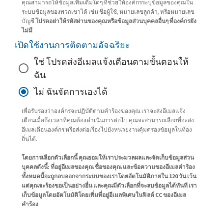
คุณสามารถให้ข้อมูลเพิ่มเติมใดๆ ที่ช่วยให้องค์กรระบุข้อมูลของคุณใน
ระบบข้อมูลของพวกเขาได้ เช่น ชื่อผู้ใช้, หมายเลขลูกค้า, หรือหมายเลข
บัญชี
โปรดอย่าให้รหัสผ่านของคุณหรือข้อมูลส่วนบุคคลอื่นๆ ที่องค์กรยัง
ไม่มี
เปิดใช้งานการติดตามอัจฉริยะ
ใช่ โปรดส่งอีเมลแจ้งเตือนตามขั้นตอนให้
ฉัน
ไม่ ฉันจัดการเองได้
เพื่อรับรองว่าองค์กรจะปฏิบัติตามคำร้องของคุณ เราจะส่งอีเมลแจ้ง
เตือนเมื่อถึงเวลาที่คุณต้องดำเนินการต่อไป คุณจะสามารถเลือกที่จะส่ง
อีเมลเตือนองค์กร หรือส่งต่อเรื่องไปยังหน่วยงานคุ้มครองข้อมูลในท้อง
ถิ่นได้.
โดยการเลือกตัวเลือกนี้ คุณยอมให้เราประมวลผลและจัดเก็บข้อมูลส่วน
บุคคลดังนี้: ที่อยู่อีเมลของคุณ ชื่อของคุณ และข้อความของอีเมลคำร้อง
ทั้งหมดนี้จะถูกลบออกจากระบบของเราโดยอัตโนมัติภายใน 120 วัน เว้น
แต่คุณจะร้องขอเป็นอย่างอื่น และคุณมีตัวเลือกที่จะลบข้อมูลได้ทันที เรา
เก็บข้อมูลโดยอัตโนมัติโดยเพิ่มที่อยู่อีเมลพิเศษในฟิลด์ CC ของอีเมล
คำร้อง