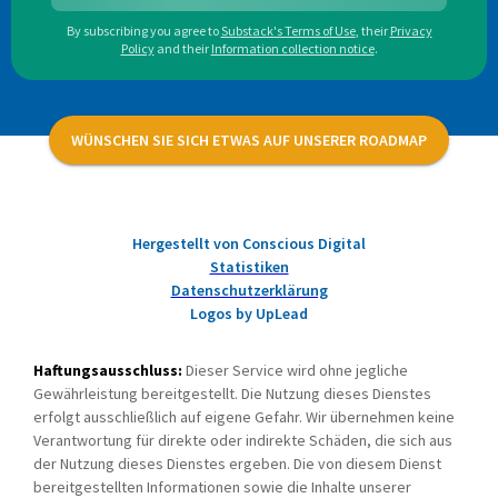
By subscribing you agree to
Substack's Terms of Use
,
their
Privacy
Policy
and their
Information collection notice
.
WÜNSCHEN SIE SICH ETWAS AUF UNSERER ROADMAP
Hergestellt von Conscious Digital
Statistiken
Datenschutzerklärung
Logos by UpLead
Haftungsausschluss:
Dieser Service wird ohne jegliche
Gewährleistung bereitgestellt. Die Nutzung dieses Dienstes
erfolgt ausschließlich auf eigene Gefahr. Wir übernehmen keine
Verantwortung für direkte oder indirekte Schäden, die sich aus
der Nutzung dieses Dienstes ergeben. Die von diesem Dienst
bereitgestellten Informationen sowie die Inhalte unserer