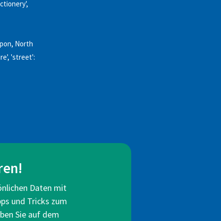
ectionery',
ipon, North
e', 'street':
ren!
önlichen Daten mit
pps und Tricks zum
eiben Sie auf dem