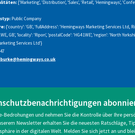
litäten:
['Marketing', 'Distribution', 'Sales', 'Retail', 'Hemingways', 'Conf
styp:
Public Company
re:
{'country': 'GB', 'fullAddress': 'Hemingways Marketing Services Ltd, R
E, GB', 'locality': 'Ripon', 'postalCode': 'HG4 1WE', 'region': 'North Yorkshir
rketing Services Ltd'}
47
.burke@hemingways.co.uk
nschutzbenachrichtigungen abonnie
ne-Bedrohungen und nehmen Sie die Kontrolle über Ihre pers
unserem Newsletter erhalten Sie die neuesten Ratschläge, Ti
sphäre in der digitalen Welt. Melden Sie sich jetzt an und bl