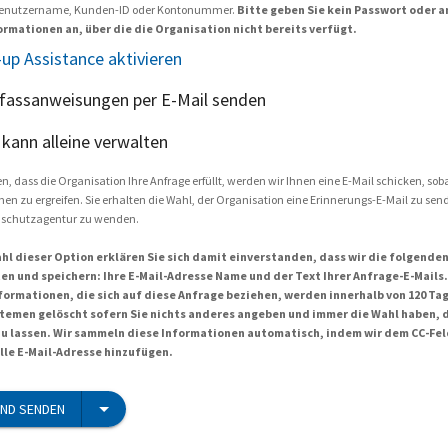
. Benutzername, Kunden-ID oder Kontonummer.
Bitte geben Sie kein Passwort oder 
ormationen an, über die die Organisation nicht bereits verfügt.
up Assistance aktivieren
fassanweisungen per E-Mail senden
h kann alleine verwalten
, dass die Organisation Ihre Anfrage erfüllt, werden wir Ihnen eine E-Mail schicken, sobal
 zu ergreifen. Sie erhalten die Wahl, der Organisation eine Erinnerungs-E-Mail zu sen
enschutzagentur zu wenden.
hl dieser Option erklären Sie sich damit einverstanden, dass wir die folgende
en und speichern: Ihre E-Mail-Adresse Name und der Text Ihrer Anfrage-E-Mails.
formationen, die sich auf diese Anfrage beziehen, werden innerhalb von 120 T
temen gelöscht sofern Sie nichts anderes angeben und immer die Wahl haben, 
zu lassen. Wir sammeln diese Informationen automatisch, indem wir dem CC-Fel
elle E-Mail-Adresse hinzufügen.
ND SENDEN