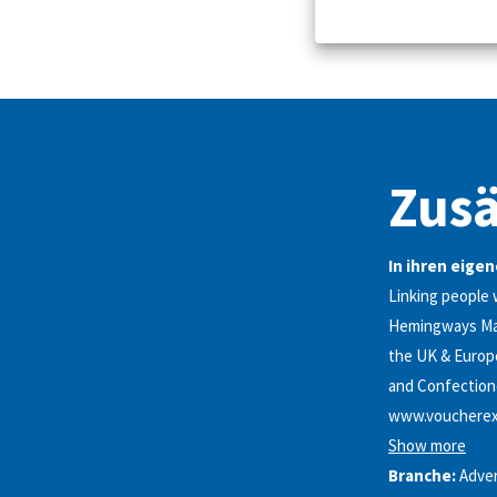
Zusä
In ihren eige
Linking people 
Hemingways Mark
the UK & Europe’
and Confection
www.voucherex
Show more
Branche:
Adver