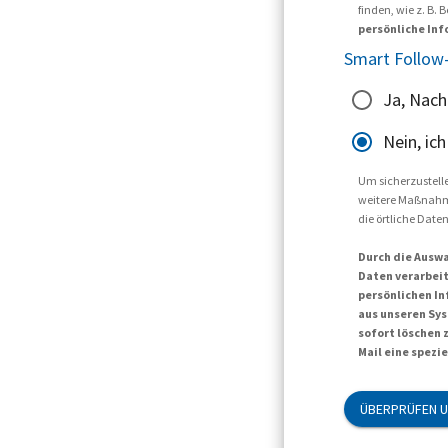
finden, wie z. B
persönliche Inf
Smart Follow-
Ja, Nach
Nein, ic
Um sicherzustellen
weitere Maßnahmen
die örtliche Dat
Durch die Auswa
Daten verarbeit
persönlichen In
aus unseren Sys
sofort löschen 
Mail eine spezi
ÜBERPRÜFEN U