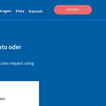
SPENDEN
itragen
Etwa
Deutsch
nto oder
ccess request using
ann