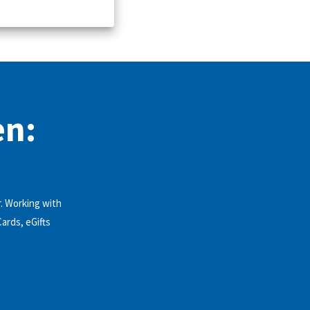
en:
. Working with
Cards, eGifts