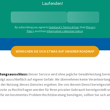
Laufenden!
By subscribing you agree to
Substack's Terms of Use
,
their
Privacy
Policy
and their
Information collection notice
.
WÜNSCHEN SIE SICH ETWAS AUF UNSERER ROADMAP
ftungsausschluss:
Dieser Service wird ohne jegliche Gewährleistung berei
olgt ausschließlich auf eigene Gefahr. Wir übernehmen keine Verantwortung 
 der Nutzung dieses Dienstes ergeben. Die von diesem Dienst bereitgestell
site zu Rechtsfragen werden für Ihren privaten Gebrauch bereitgestellt u
 für ein bestimmtes Problem Rechtsberatung benötigen, sollten Sie sich 