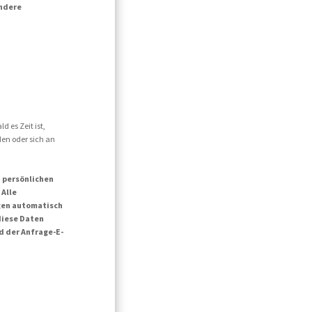
andere
d es Zeit ist,
den oder sich an
n persönlichen
 Alle
agen automatisch
diese Daten
d der Anfrage-E-