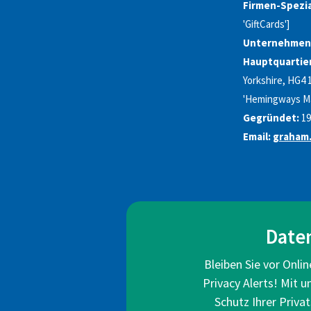
Firmen-Spezia
'GiftCards']
Unternehmen
Hauptquartie
Yorkshire, HG4 1W
'Hemingways Ma
Gegründet:
19
Email:
graham
Date
Bleiben Sie vor Onli
Privacy Alerts! Mit 
Schutz Ihrer Privat