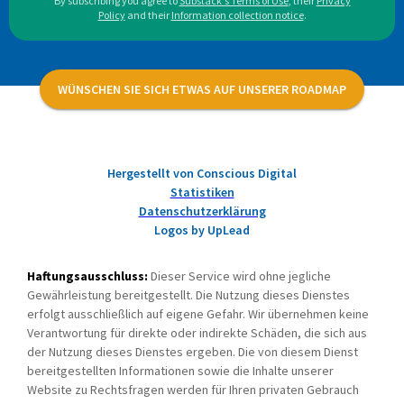
By subscribing you agree to
Substack's Terms of Use
,
their
Privacy
Policy
and their
Information collection notice
.
WÜNSCHEN SIE SICH ETWAS AUF UNSERER ROADMAP
Hergestellt von Conscious Digital
Statistiken
Datenschutzerklärung
Logos by UpLead
Haftungsausschluss:
Dieser Service wird ohne jegliche
Gewährleistung bereitgestellt. Die Nutzung dieses Dienstes
erfolgt ausschließlich auf eigene Gefahr. Wir übernehmen keine
Verantwortung für direkte oder indirekte Schäden, die sich aus
der Nutzung dieses Dienstes ergeben. Die von diesem Dienst
bereitgestellten Informationen sowie die Inhalte unserer
Website zu Rechtsfragen werden für Ihren privaten Gebrauch