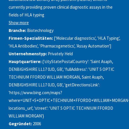
currently providing proven clinical diagnostic assays in the
fields of HLA typing
Show more
Branche:
Biotechnology
Firmen-Spezialitäten:
['Molecular diagnostics', 'HLA Typing',
'HLA Antibodies', 'Pharmacogenetics', 'Assay Automation']
Unternehmenstyp:
Privately Held
Hauptquartiere:
{'cityStatePostalCountry': 'Saint Asaph,
DENBIGHSHIRE LL17 0JD, GB', 'fullAddress': 'UNIT 5 OPTIC
TECHNIUM FFORDD WILLIAM MORGAN, Saint Asaph,
DENBIGHSHIRE LL17 0JD, GB', 'getDirectionsLink':
'https://www.bing.com/maps?
where=UNIT+5+OPTIC+TECHNIUM+FFORDD+WILLIAM+MORGAN+S
locations_url', 'street': 'UNIT 5 OPTIC TECHNIUM FFORDD
WILLIAM MORGAN'}
Gegründet:
2006