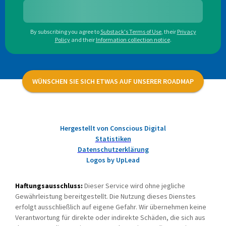
By subscribing you agree to
Substack's Terms of Use
,
their
Privacy
Policy
and their
Information collection notice
.
WÜNSCHEN SIE SICH ETWAS AUF UNSERER ROADMAP
Hergestellt von Conscious Digital
Statistiken
Datenschutzerklärung
Logos by UpLead
Haftungsausschluss:
Dieser Service wird ohne jegliche
Gewährleistung bereitgestellt. Die Nutzung dieses Dienstes
erfolgt ausschließlich auf eigene Gefahr. Wir übernehmen keine
Verantwortung für direkte oder indirekte Schäden, die sich aus