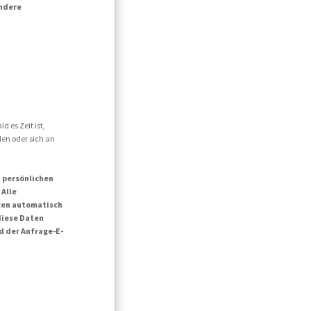
andere
d es Zeit ist,
den oder sich an
n persönlichen
 Alle
agen automatisch
diese Daten
d der Anfrage-E-