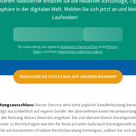
unserem Newsletter erhalten Sie die neuesten Ratschläge, Ti
sphäre in der digitalen Welt. Melden Sie sich jetzt an und bl
Laufenden!
By subscribing you agree to
Substack's Terms of Use
,
their
Privacy
Policy
and their
Information collection notice
.
WÜNSCHEN SIE SICH ETWAS AUF UNSERER ROADMAP
ftungsausschluss:
Dieser Service wird ohne jegliche Gewährleistung berei
olgt ausschließlich auf eigene Gefahr. Wir übernehmen keine Verantwortung 
 der Nutzung dieses Dienstes ergeben. Die von diesem Dienst bereitgestell
site zu Rechtsfragen werden für Ihren privaten Gebrauch bereitgestellt u
 für ein bestimmtes Problem Rechtsberatung benötigen, sollten Sie sich 