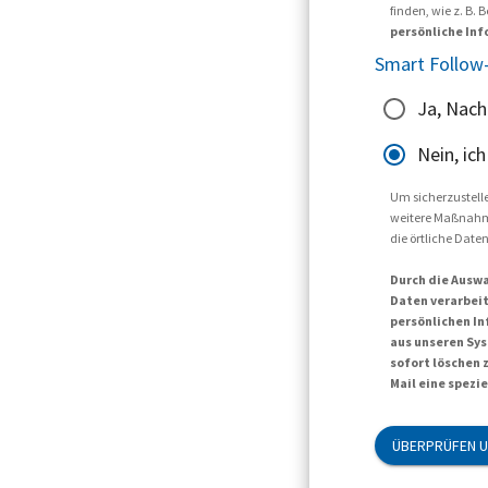
finden, wie z. B
persönliche Inf
Smart Follow-
Ja, Nach
Nein, ic
Um sicherzustellen
weitere Maßnahmen
die örtliche Dat
Durch die Auswa
Daten verarbeit
persönlichen In
aus unseren Sys
sofort löschen 
Mail eine spezi
ÜBERPRÜFEN U