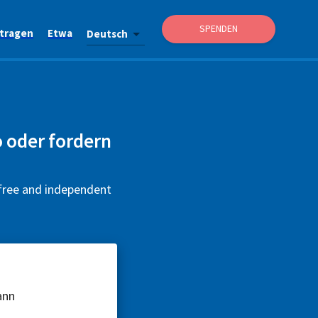
SPENDEN
itragen
Etwa
Deutsch
 oder fordern
 free and independent
ann