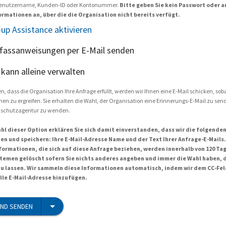
. Benutzername, Kunden-ID oder Kontonummer.
Bitte geben Sie kein Passwort oder 
ormationen an, über die die Organisation nicht bereits verfügt.
up Assistance aktivieren
fassanweisungen per E-Mail senden
h kann alleine verwalten
, dass die Organisation Ihre Anfrage erfüllt, werden wir Ihnen eine E-Mail schicken, sobal
 zu ergreifen. Sie erhalten die Wahl, der Organisation eine Erinnerungs-E-Mail zu sen
enschutzagentur zu wenden.
hl dieser Option erklären Sie sich damit einverstanden, dass wir die folgende
en und speichern: Ihre E-Mail-Adresse Name und der Text Ihrer Anfrage-E-Mails.
formationen, die sich auf diese Anfrage beziehen, werden innerhalb von 120 T
temen gelöscht sofern Sie nichts anderes angeben und immer die Wahl haben, 
zu lassen. Wir sammeln diese Informationen automatisch, indem wir dem CC-Fel
elle E-Mail-Adresse hinzufügen.
ND SENDEN