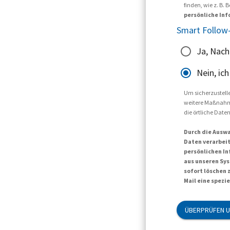
finden, wie z. B
persönliche Inf
Smart Follow-
Ja, Nach
Nein, ic
Um sicherzustellen
weitere Maßnahmen
die örtliche Dat
Durch die Auswa
Daten verarbeit
persönlichen In
aus unseren Sys
sofort löschen 
Mail eine spezi
ÜBERPRÜFEN U