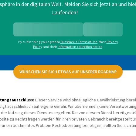
sphäre in der digitalen Welt. Melden Sie sich jetzt an und bl
Laufenden!
By subscribing you agree to
Substack's Terms of Use
,
their
Privacy
Policy
and their
Information collection notice
.
WÜNSCHEN SIE SICH ETWAS AUF UNSERER ROADMAP
ftungsausschluss:
Dieser Service wird ohne jegliche Gewährleistung berei
olgt ausschließlich auf eigene Gefahr. Wir übernehmen keine Verantwortung 
 der Nutzung dieses Dienstes ergeben. Die von diesem Dienst bereitgestell
site zu Rechtsfragen werden für Ihren privaten Gebrauch bereitgestellt u
 für ein bestimmtes Problem Rechtsberatung benötigen, sollten Sie sich 