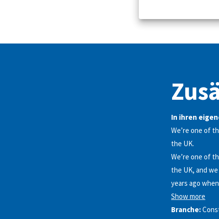
Zusä
In ihren eige
We’re one of th
the UK.
We’re one of th
the UK, and we 
years ago when 
Show more
Branche:
Cons