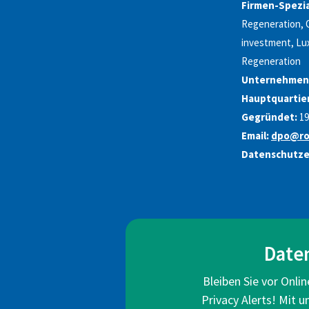
Firmen-Spezia
Regeneration, O
investment, Lux
Regeneration
Unternehmen
Hauptquartie
Gegründet:
19
Email:
dpo@ro
Datenschutze
Date
Bleiben Sie vor Onli
Privacy Alerts! Mit 