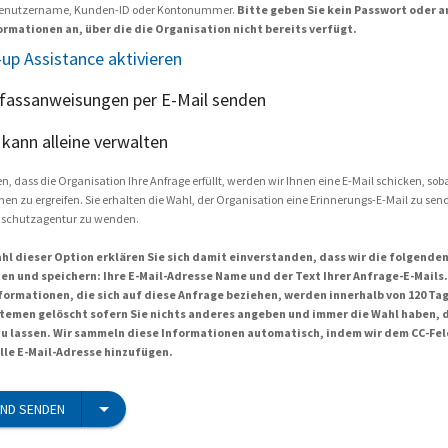
. Benutzername, Kunden-ID oder Kontonummer.
Bitte geben Sie kein Passwort oder 
ormationen an, über die die Organisation nicht bereits verfügt.
up Assistance aktivieren
fassanweisungen per E-Mail senden
h kann alleine verwalten
, dass die Organisation Ihre Anfrage erfüllt, werden wir Ihnen eine E-Mail schicken, sobal
 zu ergreifen. Sie erhalten die Wahl, der Organisation eine Erinnerungs-E-Mail zu sen
enschutzagentur zu wenden.
hl dieser Option erklären Sie sich damit einverstanden, dass wir die folgende
en und speichern: Ihre E-Mail-Adresse Name und der Text Ihrer Anfrage-E-Mails.
formationen, die sich auf diese Anfrage beziehen, werden innerhalb von 120 T
temen gelöscht sofern Sie nichts anderes angeben und immer die Wahl haben, 
zu lassen. Wir sammeln diese Informationen automatisch, indem wir dem CC-Fel
elle E-Mail-Adresse hinzufügen.
ND SENDEN