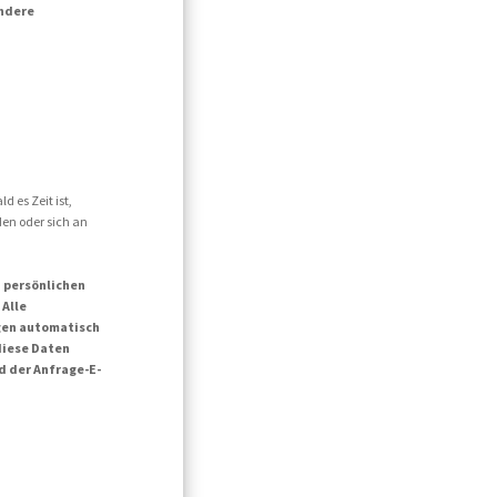
andere
d es Zeit ist,
den oder sich an
n persönlichen
 Alle
agen automatisch
diese Daten
d der Anfrage-E-