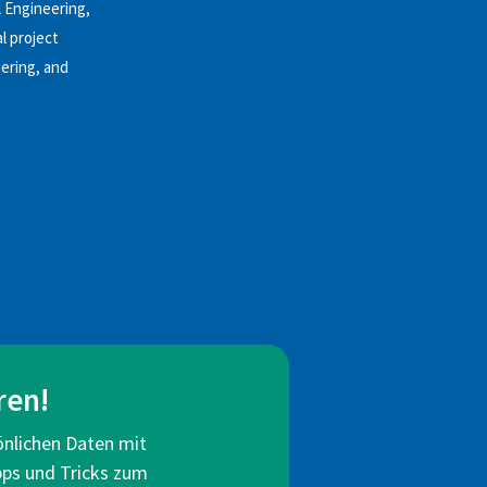
l Engineering,
l project
ering, and
ren!
önlichen Daten mit
pps und Tricks zum