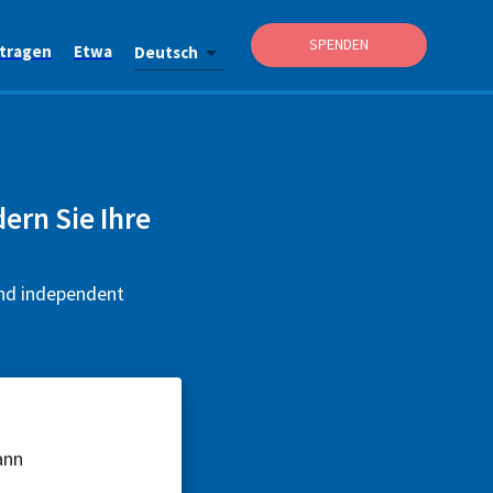
SPENDEN
itragen
Etwa
Deutsch
ern Sie Ihre
and independent
ann