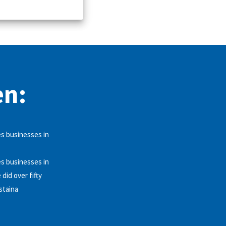
en:
es businesses in
es businesses in
did over fifty
staina