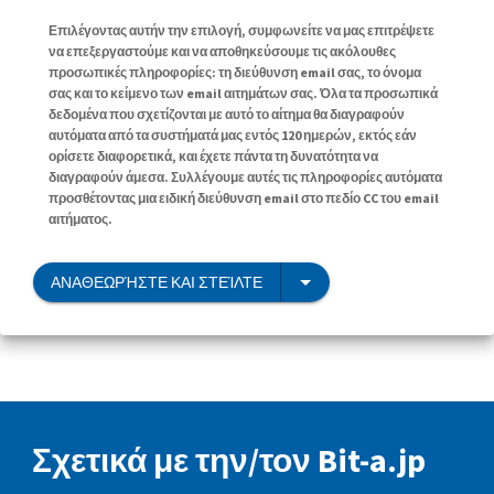
Επιλέγοντας αυτήν την επιλογή, συμφωνείτε να μας επιτρέψετε
να επεξεργαστούμε και να αποθηκεύσουμε τις ακόλουθες
προσωπικές πληροφορίες: τη διεύθυνση email σας, το όνομα
σας και το κείμενο των email αιτημάτων σας. Όλα τα προσωπικά
δεδομένα που σχετίζονται με αυτό το αίτημα θα διαγραφούν
αυτόματα από τα συστήματά μας εντός 120 ημερών, εκτός εάν
ορίσετε διαφορετικά, και έχετε πάντα τη δυνατότητα να
διαγραφούν άμεσα. Συλλέγουμε αυτές τις πληροφορίες αυτόματα
προσθέτοντας μια ειδική διεύθυνση email στο πεδίο CC του email
αιτήματος.
ΑΝΑΘΕΩΡΉΣΤΕ ΚΑΙ ΣΤΕΊΛΤΕ
Σχετικά με την/τον Bit-a.jp