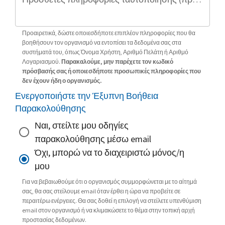
Προαιρετικά, δώστε οποιεσδήποτε επιπλέον πληροφορίες που θα
βοηθήσουν τον οργανισμό να εντοπίσει τα δεδομένα σας στα
συστήματά του, όπως Όνομα Χρήστη, Αριθμό Πελάτη ή Αριθμό
Λογαριασμού.
Παρακαλούμε, μην παρέχετε τον κωδικό
πρόσβασής σας ή οποιεσδήποτε προσωπικές πληροφορίες που
δεν έχουν ήδη ο οργανισμός.
Ενεργοποιήστε την Έξυπνη Βοήθεια
Παρακολούθησης
Ναι, στείλτε μου οδηγίες
παρακολούθησης μέσω email
Όχι, μπορώ να το διαχειριστώ μόνος/η
μου
Για να βεβαιωθούμε ότι ο οργανισμός συμμορφώνεται με το αίτημά
σας, θα σας στείλουμε email όταν έρθει η ώρα να προβείτε σε
περαιτέρω ενέργειες. Θα σας δοθεί η επιλογή να στείλετε υπενθύμιση
email στον οργανισμό ή να κλιμακώσετε το θέμα στην τοπική αρχή
προστασίας δεδομένων.