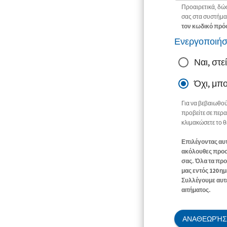
Προαιρετικά, δώ
σας στα συστήμα
τον κωδικό πρό
Ενεργοποιήσ
Ναι, στ
Όχι, μπ
Για να βεβαιωθού
προβείτε σε περα
κλιμακώσετε το 
Επιλέγοντας αυτ
ακόλουθες προσω
σας. Όλα τα προ
μας εντός 120 η
Συλλέγουμε αυτέ
αιτήματος.
ΑΝΑΘΕΩΡΉΣΤ