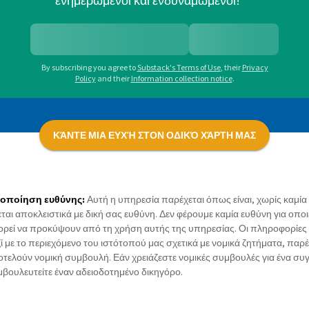
ενημερωμένοι και ενδυναμωμένοι!
By subscribing you agree to
Substack's Terms of Use
,
their
Privacy
Policy
and their
Information collection notice
.
ΚΆΝΤΕ ΜΙΑ ΕΥΧΉ ΣΤΟΝ ΟΔΙΚΌ ΧΆΡΤΗ ΜΑΣ
οποίηση ευθύνης:
Αυτή η υπηρεσία παρέχεται όπως είναι, χωρίς καμί
εται αποκλειστικά με δική σας ευθύνη. Δεν φέρουμε καμία ευθύνη για οπ
ρεί να προκύψουν από τη χρήση αυτής της υπηρεσίας. Οι πληροφορίες
ί με το περιεχόμενο του ιστότοπού μας σχετικά με νομικά ζητήματα, παρ
τελούν νομική συμβουλή. Εάν χρειάζεστε νομικές συμβουλές για ένα συγ
βουλευτείτε έναν αδειοδοτημένο δικηγόρο.