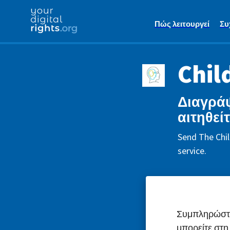
Πώς λειτουργεί
Συ
Chil
Διαγράψ
αιτηθεί
Send The Chil
service.
Συμπληρώστε 
μπορείτε στη 