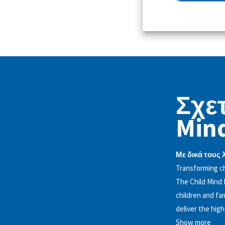
Σχετ
Mind
Με δικά τους 
Transforming chi
The Child Mind 
children and fa
deliver the hig
Show more