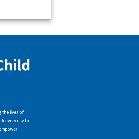
Child
 the lives of
ork every day to
d empower