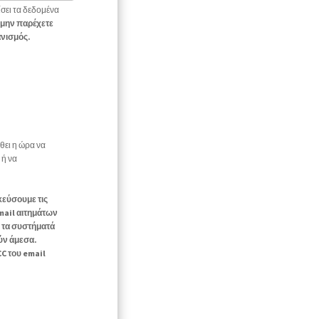
σει τα δεδομένα
μην παρέχετε
νισμός.
θει η ώρα να
 ή να
κεύσουμε τις
mail αιτημάτων
 τα συστήματά
ύν άμεσα.
C του email