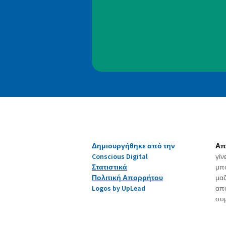
Δημιουργήθηκε από την
Απ
Conscious Digital
γίν
Στατιστικά
μπο
Πολιτική Απορρήτου
μαζ
Logos by UpLead
απο
συμ