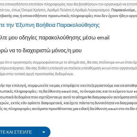
στε οποιεσδήποτε επιπλέον πληροφορίες που θα βοηθήσουν τον οργανισμό να εντοπί
τά του, όπως Όνομα Χρήστη, Αριθμό Πελάτη ή Αριθμό Λογαριασμού.
Παρακαλούμε, 
σβασής σας ή οποιεσδήποτε προσωπικές πληροφορίες που δεν έχουν ήδη ο οργα
τε την Έξυπνη Βοήθεια Παρακολούθησης
είλτε μου οδηγίες παρακολούθησης μέσω email
ορώ να το διαχειριστώ μόνος/η μου
με ότι ο οργανισμός συμμορφώνεται με το αίτημά σας, θα σας στείλουμε email όταν έρ
ιτέρω ενέργειες. Θα σας δοθεί η επιλογή να στείλετε υπενθύμιση email στον οργανισμό
θέμα στην τοπική αρχή προστασίας δεδομένων.
ήν την επιλογή, συμφωνείτε να μας επιτρέψετε να επεξεργαστούμε και να αποθη
πικές πληροφορίες: τη διεύθυνση email σας, το όνομα σας και το κείμενο των e
σωπικά δεδομένα που σχετίζονται με αυτό το αίτημα θα διαγραφούν αυτόματα από
μερών, εκτός εάν ορίσετε διαφορετικά, και έχετε πάντα τη δυνατότητα να διαγραφο
ς τις πληροφορίες αυτόματα προσθέτοντας μια ειδική διεύθυνση email στο πεδίο C
Ε ΚΑΙ ΣΤΕΊΛΤΕ