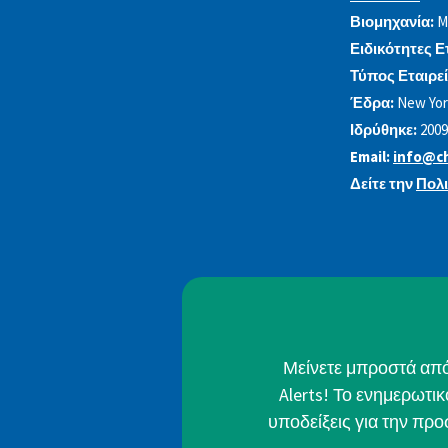
Βιομηχανία:
M
Ειδικότητες Ε
Τύπος Εταιρεί
Έδρα:
New Yor
Ιδρύθηκε:
2009
Email:
info@ch
Δείτε την
Πολ
Μείνετε μπροστά από 
Alerts! Το ενημερωτι
υποδείξεις για την πρ