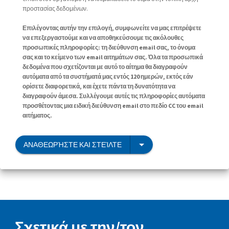
προστασίας δεδομένων.
Επιλέγοντας αυτήν την επιλογή, συμφωνείτε να μας επιτρέψετε
να επεξεργαστούμε και να αποθηκεύσουμε τις ακόλουθες
προσωπικές πληροφορίες: τη διεύθυνση email σας, το όνομα
σας και το κείμενο των email αιτημάτων σας. Όλα τα προσωπικά
δεδομένα που σχετίζονται με αυτό το αίτημα θα διαγραφούν
αυτόματα από τα συστήματά μας εντός 120 ημερών, εκτός εάν
ορίσετε διαφορετικά, και έχετε πάντα τη δυνατότητα να
διαγραφούν άμεσα. Συλλέγουμε αυτές τις πληροφορίες αυτόματα
προσθέτοντας μια ειδική διεύθυνση email στο πεδίο CC του email
αιτήματος.
ΑΝΑΘΕΩΡΉΣΤΕ ΚΑΙ ΣΤΕΊΛΤΕ
Σχετικά με την/τον