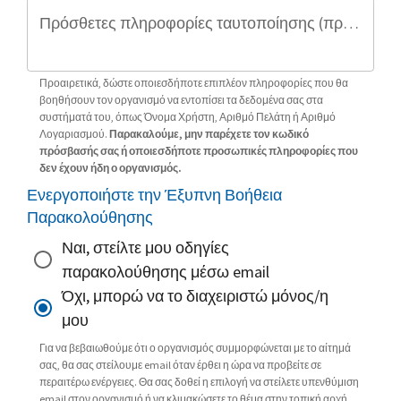
Πρόσθετες πληροφορίες ταυτοποίησης (προαιρετικό)
Προαιρετικά, δώστε οποιεσδήποτε επιπλέον πληροφορίες που θα
βοηθήσουν τον οργανισμό να εντοπίσει τα δεδομένα σας στα
συστήματά του, όπως Όνομα Χρήστη, Αριθμό Πελάτη ή Αριθμό
Λογαριασμού.
Παρακαλούμε, μην παρέχετε τον κωδικό
πρόσβασής σας ή οποιεσδήποτε προσωπικές πληροφορίες που
δεν έχουν ήδη ο οργανισμός.
Ενεργοποιήστε την Έξυπνη Βοήθεια
Παρακολούθησης
Ναι, στείλτε μου οδηγίες
παρακολούθησης μέσω email
Όχι, μπορώ να το διαχειριστώ μόνος/η
μου
Για να βεβαιωθούμε ότι ο οργανισμός συμμορφώνεται με το αίτημά
σας, θα σας στείλουμε email όταν έρθει η ώρα να προβείτε σε
περαιτέρω ενέργειες. Θα σας δοθεί η επιλογή να στείλετε υπενθύμιση
email στον οργανισμό ή να κλιμακώσετε το θέμα στην τοπική αρχή