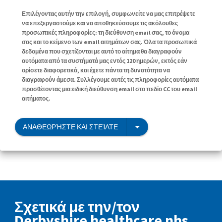
Επιλέγοντας αυτήν την επιλογή, συμφωνείτε να μας επιτρέψετε
να επεξεργαστούμε και να αποθηκεύσουμε τις ακόλουθες
προσωπικές πληροφορίες: τη διεύθυνση email σας, το όνομα
σας και το κείμενο των email αιτημάτων σας. Όλα τα προσωπικά
δεδομένα που σχετίζονται με αυτό το αίτημα θα διαγραφούν
αυτόματα από τα συστήματά μας εντός 120 ημερών, εκτός εάν
ορίσετε διαφορετικά, και έχετε πάντα τη δυνατότητα να
διαγραφούν άμεσα. Συλλέγουμε αυτές τις πληροφορίες αυτόματα
προσθέτοντας μια ειδική διεύθυνση email στο πεδίο CC του email
αιτήματος.
ΑΝΑΘΕΩΡΉΣΤΕ ΚΑΙ ΣΤΕΊΛΤΕ
Σχετικά με την/τον
Derbyshire healthcare nhs