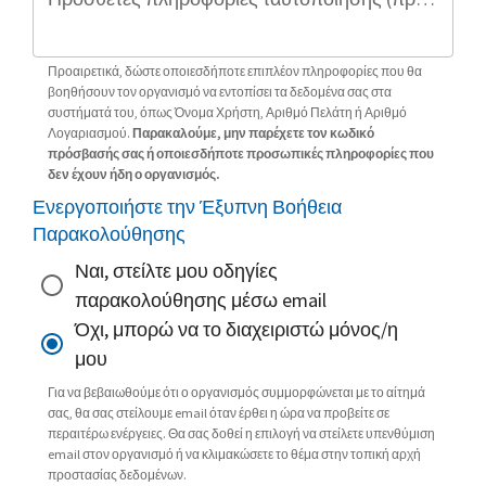
Προαιρετικά, δώστε οποιεσδήποτε επιπλέον πληροφορίες που θα
βοηθήσουν τον οργανισμό να εντοπίσει τα δεδομένα σας στα
συστήματά του, όπως Όνομα Χρήστη, Αριθμό Πελάτη ή Αριθμό
Λογαριασμού.
Παρακαλούμε, μην παρέχετε τον κωδικό
πρόσβασής σας ή οποιεσδήποτε προσωπικές πληροφορίες που
δεν έχουν ήδη ο οργανισμός.
Ενεργοποιήστε την Έξυπνη Βοήθεια
Παρακολούθησης
Ναι, στείλτε μου οδηγίες
παρακολούθησης μέσω email
Όχι, μπορώ να το διαχειριστώ μόνος/η
μου
Για να βεβαιωθούμε ότι ο οργανισμός συμμορφώνεται με το αίτημά
σας, θα σας στείλουμε email όταν έρθει η ώρα να προβείτε σε
περαιτέρω ενέργειες. Θα σας δοθεί η επιλογή να στείλετε υπενθύμιση
email στον οργανισμό ή να κλιμακώσετε το θέμα στην τοπική αρχή
προστασίας δεδομένων.