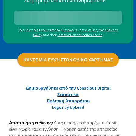
ενημερωμένοι και ενδυναμωμένοι!
By subscribing you agree to
Substack's Terms of Use
,
their
Privacy
Policy
and their
Information collection notice
.
ΚΆΝΤΕ ΜΙΑ ΕΥΧΉ ΣΤΟΝ ΟΔΙΚΌ ΧΆΡΤΗ ΜΑΣ
Δημιουργήθηκε από την Conscious Digital
Στατιστικά
Πολιτική Απορρήτου
Logos by UpLead
Αποποίηση ευθύνης:
Αυτή η υπηρεσία παρέχεται όπως
είναι, χωρίς καμία εγγύηση. Η χρήση αυτής της υπηρεσίας
γίνεται αποκλειστικά με δική σας ευθύνη. Δεν φέρουμε καμία