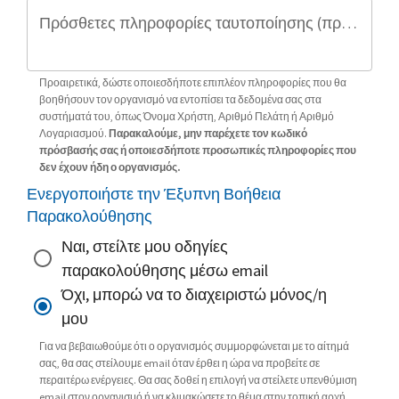
Πρόσθετες πληροφορίες ταυτοποίησης (προαιρετικό)
Προαιρετικά, δώστε οποιεσδήποτε επιπλέον πληροφορίες που θα
βοηθήσουν τον οργανισμό να εντοπίσει τα δεδομένα σας στα
συστήματά του, όπως Όνομα Χρήστη, Αριθμό Πελάτη ή Αριθμό
Λογαριασμού.
Παρακαλούμε, μην παρέχετε τον κωδικό
πρόσβασής σας ή οποιεσδήποτε προσωπικές πληροφορίες που
δεν έχουν ήδη ο οργανισμός.
Ενεργοποιήστε την Έξυπνη Βοήθεια
Παρακολούθησης
Ναι, στείλτε μου οδηγίες
παρακολούθησης μέσω email
Όχι, μπορώ να το διαχειριστώ μόνος/η
μου
Για να βεβαιωθούμε ότι ο οργανισμός συμμορφώνεται με το αίτημά
σας, θα σας στείλουμε email όταν έρθει η ώρα να προβείτε σε
περαιτέρω ενέργειες. Θα σας δοθεί η επιλογή να στείλετε υπενθύμιση
email στον οργανισμό ή να κλιμακώσετε το θέμα στην τοπική αρχή