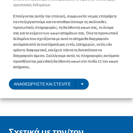
προστασίας δεδομένων.
Επιλέγοντας αυτήν την επιλογή, συμφωνείτε να μας επιτρέψετε
να επεξεργαστούμε και να αποθηκεύσουμε τις ακόλουθες
προσωπικές πληροφορίες: τη διεύθυνση email σας, το όνομα
σας και το κείμενο των email αιτημάτων σας. Όλα τα προσωπικά
δεδομένα που σχετίζονται με αυτό το αίτημα θα διαγραφούν
αυτόματα από τα συστήματά μας εντός 120 ημερών, εκτός εάν
ορίσετε διαφορετικά, και έχετε πάντα τη δυνατότητα να
διαγραφούν άμεσα. Συλλέγουμε αυτές τις πληροφορίες αυτόματα
προσθέτοντας μια ειδική διεύθυνση email στο πεδίο CC του email
αιτήματος.
ΑΝΑΘΕΩΡΉΣΤΕ ΚΑΙ ΣΤΕΊΛΤΕ
Σχετικά με την/τον