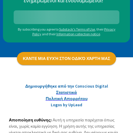
ενημερωμένοι και ενδυναμωμένοι!
By subscribing you agree to
Substack's Terms of Use
,
their
Privacy
Policy
and their
Information collection notice
.
ΚΆΝΤΕ ΜΙΑ ΕΥΧΉ ΣΤΟΝ ΟΔΙΚΌ ΧΆΡΤΗ ΜΑΣ
Δημιουργήθηκε από την Conscious Digital
Στατιστικά
Πολιτική Απορρήτου
Logos by UpLead
Αποποίηση ευθύνης:
Αυτή η υπηρεσία παρέχεται όπως
είναι, χωρίς καμία εγγύηση. Η χρήση αυτής της υπηρεσίας
γίνεται αποκλειστικά με δική σας ευθύνη. Δεν φέρουμε καμία