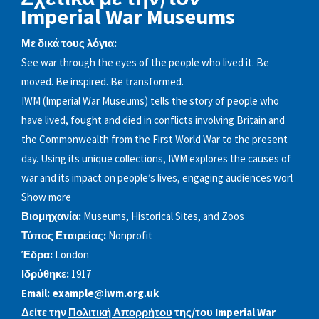
Imperial War Museums
Με δικά τους λόγια:
See war through the eyes of the people who lived it. Be
moved. Be inspired. Be transformed.
IWM (Imperial War Museums) tells the story of people who
have lived, fought and died in conflicts involving Britain and
the Commonwealth from the First World War to the present
day. Using its unique collections, IWM explores the causes of
war and its impact on people’s lives, engaging audiences worl
Show more
Βιομηχανία:
Museums, Historical Sites, and Zoos
Τύπος Εταιρείας:
Nonprofit
Έδρα:
London
Ιδρύθηκε:
1917
Email:
example@iwm.org.uk
Δείτε την
Πολιτική Απορρήτου
της/του Imperial War