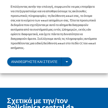
Επιλέγοντας αυτήν την επιλογή, συμφωνείτε να μας επιτρέψετε
να επεξεργαστούμε και να αποθηκεύσουμε τις ακόλουθες
προσωπικές πληροφορίες: τη διεύθυνση email σας, το όνομα
σας και το κείμενο των email αιτημάτων σας. Όλα τα προσωπικά
δεδομένα που σχετίζονται με αυτό το αίτημα θα διαγραφούν
αυτόματα από τα συστήματά μας εντός 120 ημερών, εκτός εάν
ορίσετε διαφορετικά, και έχετε πάντα τη δυνατότητα να
διαγραφούν άμεσα. Συλλέγουμε αυτές τις πληροφορίες αυτόματα
προσθέτοντας μια ειδική διεύθυνση email στο πεδίο CC του email
αιτήματος.
ΑΝΑΘΕΩΡΉΣΤΕ ΚΑΙ ΣΤΕΊΛΤΕ
Σχετικά με την/τον
Policlínica central da