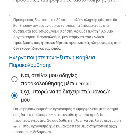
Προαιρετικά, δώστε οποιεσδήποτε επιπλέον πληροφορίες που θα
βοηθήσουν τον οργανισμό να εντοπίσει τα δεδομένα σας στα
συστήματά του, όπως Όνομα Χρήστη, Αριθμό Πελάτη ή Αριθμό
Λογαριασμού.
Παρακαλούμε, μην παρέχετε τον κωδικό
πρόσβασής σας ή οποιεσδήποτε προσωπικές πληροφορίες που
δεν έχουν ήδη ο οργανισμός.
Ενεργοποιήστε την Έξυπνη Βοήθεια
Παρακολούθησης
Ναι, στείλτε μου οδηγίες
παρακολούθησης μέσω email
Όχι, μπορώ να το διαχειριστώ μόνος/η
μου
Για να βεβαιωθούμε ότι ο οργανισμός συμμορφώνεται με το αίτημά
σας, θα σας στείλουμε email όταν έρθει η ώρα να προβείτε σε
περαιτέρω ενέργειες. Θα σας δοθεί η επιλογή να στείλετε υπενθύμιση
email στον οργανισμό ή να κλιμακώσετε το θέμα στην τοπική αρχή
προστασίας δεδομένων.