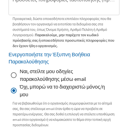
Προαιρετικά, δώστε οποιεσδήποτε επιπλέον πληροφορίες που θα
βοηθήσουν τον οργανισμό να εντοπίσει τα δεδομένα σας στα
συστήματά του, όπως Όνομα Χρήστη, Αριθμό Πελάτη ή Αριθμό
Λογαριασμού.
Παρακαλούμε, μην παρέχετε τον κωδικό
πρόσβασής σας ή οποιεσδήποτε προσωπικές πληροφορίες που
δεν έχουν ήδη ο οργανισμός.
Ενεργοποιήστε την Έξυπνη Βοήθεια
Παρακολούθησης
Ναι, στείλτε μου οδηγίες
παρακολούθησης μέσω email
Όχι, μπορώ να το διαχειριστώ μόνος/η
μου
Για να βεβαιωθούμε ότι ο οργανισμός συμμορφώνεται με το αίτημά
σας, θα σας στείλουμε email όταν έρθει η ώρα να προβείτε σε
περαιτέρω ενέργειες. Θα σας δοθεί η επιλογή να στείλετε υπενθύμιση
email στον οργανισμό ή να κλιμακώσετε το θέμα στην τοπική αρχή
προστασίας δεδομένων.