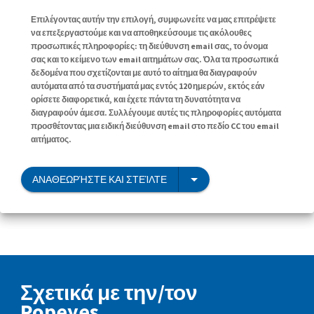
Επιλέγοντας αυτήν την επιλογή, συμφωνείτε να μας επιτρέψετε
να επεξεργαστούμε και να αποθηκεύσουμε τις ακόλουθες
προσωπικές πληροφορίες: τη διεύθυνση email σας, το όνομα
σας και το κείμενο των email αιτημάτων σας. Όλα τα προσωπικά
δεδομένα που σχετίζονται με αυτό το αίτημα θα διαγραφούν
αυτόματα από τα συστήματά μας εντός 120 ημερών, εκτός εάν
ορίσετε διαφορετικά, και έχετε πάντα τη δυνατότητα να
διαγραφούν άμεσα. Συλλέγουμε αυτές τις πληροφορίες αυτόματα
προσθέτοντας μια ειδική διεύθυνση email στο πεδίο CC του email
αιτήματος.
ΑΝΑΘΕΩΡΉΣΤΕ ΚΑΙ ΣΤΕΊΛΤΕ
Σχετικά με την/τον
Popeyes