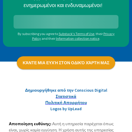
ενημερωμένοι και ενδυναμωμένοι!
By subscribing you agree to
Substack's Terms of Use
,
their
Privacy
Policy
and their
Information collection notice
.
ΚΆΝΤΕ ΜΙΑ ΕΥΧΉ ΣΤΟΝ ΟΔΙΚΌ ΧΆΡΤΗ ΜΑΣ
Δημιουργήθηκε από την Conscious Digital
Στατιστικά
Πολιτική Απορρήτου
Logos by UpLead
Αποποίηση ευθύνης:
Αυτή η υπηρεσία παρέχεται όπως
είναι, χωρίς καμία εγγύηση. Η χρήση αυτής της υπηρεσίας