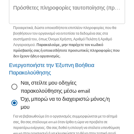
Πρόσθετες πληροφορίες ταυτοποίησης (προαιρετικό)
Προαιρετικά, δώστε οποιεσδήποτε επιπλέον πληροφορίες που θα
βοηθήσουν τον οργανισμό να εντοπίσει τα δεδομένα σας στα
συστήματά του, όπως Όνομα Χρήστη, Αριθμό Πελάτη ή Αριθμό
Λογαριασμού.
Παρακαλούμε, μην παρέχετε τον κωδικό
πρόσβασής σας ή οποιεσδήποτε προσωπικές πληροφορίες που
δεν έχουν ήδη ο οργανισμός.
Ενεργοποιήστε την Έξυπνη Βοήθεια
Παρακολούθησης
Ναι, στείλτε μου οδηγίες
παρακολούθησης μέσω email
Όχι, μπορώ να το διαχειριστώ μόνος/η
μου
Για να βεβαιωθούμε ότι ο οργανισμός συμμορφώνεται με το αίτημά
σας, θα σας στείλουμε email όταν έρθει η ώρα να προβείτε σε
περαιτέρω ενέργειες. Θα σας δοθεί η επιλογή να στείλετε υπενθύμιση
email στον οργανισμό ή να κλιμακώσετε το θέμα στην τοπική αρχή