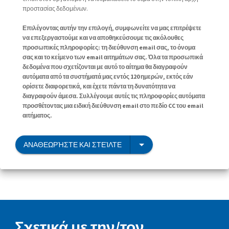
προστασίας δεδομένων.
Επιλέγοντας αυτήν την επιλογή, συμφωνείτε να μας επιτρέψετε
να επεξεργαστούμε και να αποθηκεύσουμε τις ακόλουθες
προσωπικές πληροφορίες: τη διεύθυνση email σας, το όνομα
σας και το κείμενο των email αιτημάτων σας. Όλα τα προσωπικά
δεδομένα που σχετίζονται με αυτό το αίτημα θα διαγραφούν
αυτόματα από τα συστήματά μας εντός 120 ημερών, εκτός εάν
ορίσετε διαφορετικά, και έχετε πάντα τη δυνατότητα να
διαγραφούν άμεσα. Συλλέγουμε αυτές τις πληροφορίες αυτόματα
προσθέτοντας μια ειδική διεύθυνση email στο πεδίο CC του email
αιτήματος.
ΑΝΑΘΕΩΡΉΣΤΕ ΚΑΙ ΣΤΕΊΛΤΕ
Σχετικά με την/τον