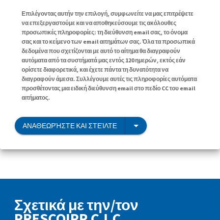
Επιλέγοντας αυτήν την επιλογή, συμφωνείτε να μας επιτρέψετε
να επεξεργαστούμε και να αποθηκεύσουμε τις ακόλουθες
προσωπικές πληροφορίες: τη διεύθυνση email σας, το όνομα
σας και το κείμενο των email αιτημάτων σας. Όλα τα προσωπικά
δεδομένα που σχετίζονται με αυτό το αίτημα θα διαγραφούν
αυτόματα από τα συστήματά μας εντός 120 ημερών, εκτός εάν
ορίσετε διαφορετικά, και έχετε πάντα τη δυνατότητα να
διαγραφούν άμεσα. Συλλέγουμε αυτές τις πληροφορίες αυτόματα
προσθέτοντας μια ειδική διεύθυνση email στο πεδίο CC του email
αιτήματος.
ΑΝΑΘΕΩΡΉΣΤΕ ΚΑΙ ΣΤΕΊΛΤΕ
Σχετικά με την/τον
PRESCQIPP C.I.C.