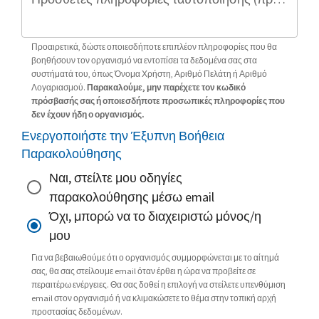
Προαιρετικά, δώστε οποιεσδήποτε επιπλέον πληροφορίες που θα
βοηθήσουν τον οργανισμό να εντοπίσει τα δεδομένα σας στα
συστήματά του, όπως Όνομα Χρήστη, Αριθμό Πελάτη ή Αριθμό
Λογαριασμού.
Παρακαλούμε, μην παρέχετε τον κωδικό
πρόσβασής σας ή οποιεσδήποτε προσωπικές πληροφορίες που
δεν έχουν ήδη ο οργανισμός.
Ενεργοποιήστε την Έξυπνη Βοήθεια
Παρακολούθησης
Ναι, στείλτε μου οδηγίες
παρακολούθησης μέσω email
Όχι, μπορώ να το διαχειριστώ μόνος/η
μου
Για να βεβαιωθούμε ότι ο οργανισμός συμμορφώνεται με το αίτημά
σας, θα σας στείλουμε email όταν έρθει η ώρα να προβείτε σε
περαιτέρω ενέργειες. Θα σας δοθεί η επιλογή να στείλετε υπενθύμιση
email στον οργανισμό ή να κλιμακώσετε το θέμα στην τοπική αρχή
προστασίας δεδομένων.