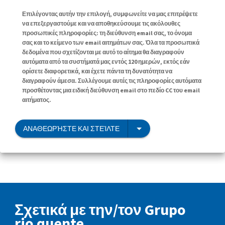
Επιλέγοντας αυτήν την επιλογή, συμφωνείτε να μας επιτρέψετε
να επεξεργαστούμε και να αποθηκεύσουμε τις ακόλουθες
προσωπικές πληροφορίες: τη διεύθυνση email σας, το όνομα
σας και το κείμενο των email αιτημάτων σας. Όλα τα προσωπικά
δεδομένα που σχετίζονται με αυτό το αίτημα θα διαγραφούν
αυτόματα από τα συστήματά μας εντός 120 ημερών, εκτός εάν
ορίσετε διαφορετικά, και έχετε πάντα τη δυνατότητα να
διαγραφούν άμεσα. Συλλέγουμε αυτές τις πληροφορίες αυτόματα
προσθέτοντας μια ειδική διεύθυνση email στο πεδίο CC του email
αιτήματος.
ΑΝΑΘΕΩΡΉΣΤΕ ΚΑΙ ΣΤΕΊΛΤΕ
Σχετικά με την/τον Grupo
rio quente