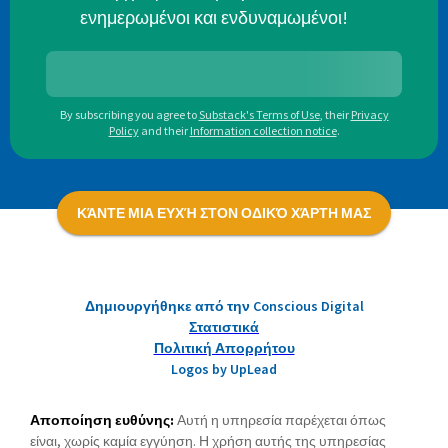
ενημερωμένοι και ενδυναμωμένοι!
By subscribing you agree to
Substack's Terms of Use
,
their
Privacy
Policy
and their
Information collection notice
.
ΚΆΝΤΕ ΜΙΑ ΕΥΧΉ ΣΤΟΝ ΟΔΙΚΌ ΧΆΡΤΗ ΜΑΣ
Δημιουργήθηκε από την Conscious Digital
Στατιστικά
Πολιτική Απορρήτου
Logos by UpLead
Αποποίηση ευθύνης:
Αυτή η υπηρεσία παρέχεται όπως
είναι, χωρίς καμία εγγύηση. Η χρήση αυτής της υπηρεσίας