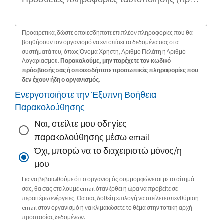
Προαιρετικά, δώστε οποιεσδήποτε επιπλέον πληροφορίες που θα
βοηθήσουν τον οργανισμό να εντοπίσει τα δεδομένα σας στα
συστήματά του, όπως Όνομα Χρήστη, Αριθμό Πελάτη ή Αριθμό
Λογαριασμού.
Παρακαλούμε, μην παρέχετε τον κωδικό
πρόσβασής σας ή οποιεσδήποτε προσωπικές πληροφορίες που
δεν έχουν ήδη ο οργανισμός.
Ενεργοποιήστε την Έξυπνη Βοήθεια
Παρακολούθησης
Ναι, στείλτε μου οδηγίες
παρακολούθησης μέσω email
Όχι, μπορώ να το διαχειριστώ μόνος/η
μου
Για να βεβαιωθούμε ότι ο οργανισμός συμμορφώνεται με το αίτημά
σας, θα σας στείλουμε email όταν έρθει η ώρα να προβείτε σε
περαιτέρω ενέργειες. Θα σας δοθεί η επιλογή να στείλετε υπενθύμιση
email στον οργανισμό ή να κλιμακώσετε το θέμα στην τοπική αρχή
προστασίας δεδομένων.