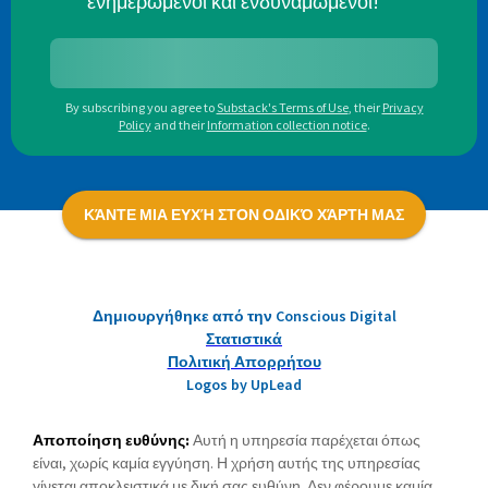
ενημερωμένοι και ενδυναμωμένοι!
By subscribing you agree to
Substack's Terms of Use
,
their
Privacy
Policy
and their
Information collection notice
.
ΚΆΝΤΕ ΜΙΑ ΕΥΧΉ ΣΤΟΝ ΟΔΙΚΌ ΧΆΡΤΗ ΜΑΣ
Δημιουργήθηκε από την Conscious Digital
Στατιστικά
Πολιτική Απορρήτου
Logos by UpLead
Αποποίηση ευθύνης:
Αυτή η υπηρεσία παρέχεται όπως
είναι, χωρίς καμία εγγύηση. Η χρήση αυτής της υπηρεσίας
γίνεται αποκλειστικά με δική σας ευθύνη. Δεν φέρουμε καμία