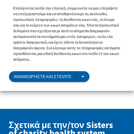
Επιλέγοντας αυτήν την επιλογή, συμφωνείτε να μας επιτρέψετε
να επεξεργαστούμε και να αποθηκεύσουμε τις ακόλουθες
προσωπικές πληροφορίες: τη διεύθυνση email σας, το όνομα
σας και το κείμενο των email αιτημάτων σας. Όλα τα προσωπικά
δεδομένα που σχετίζονται με αυτό το αίτημα θα διαγραφούν
αυτόματα από τα συστήματά μας εντός 120 ημερών, εκτός εάν
ορίσετε διαφορετικά, και έχετε πάντα τη δυνατότητα να
διαγραφούν άμεσα. Συλλέγουμε αυτές τις πληροφορίες αυτόματα
προσθέτοντας μια ειδική διεύθυνση email στο πεδίο CC του email
αιτήματος.
ΑΝΑΘΕΩΡΉΣΤΕ ΚΑΙ ΣΤΕΊΛΤΕ
Σχετικά με την/τον Sisters
of charity health system