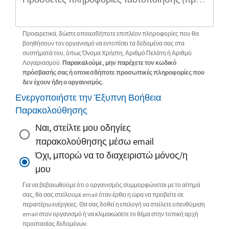
Προαιρετικά, δώστε οποιεσδήποτε επιπλέον πληροφορίες που θα
βοηθήσουν τον οργανισμό να εντοπίσει τα δεδομένα σας στα
συστήματά του, όπως Όνομα Χρήστη, Αριθμό Πελάτη ή Αριθμό
Λογαριασμού.
Παρακαλούμε, μην παρέχετε τον κωδικό
πρόσβασής σας ή οποιεσδήποτε προσωπικές πληροφορίες που
δεν έχουν ήδη ο οργανισμός.
Ενεργοποιήστε την Έξυπνη Βοήθεια
Παρακολούθησης
Ναι, στείλτε μου οδηγίες
παρακολούθησης μέσω email
Όχι, μπορώ να το διαχειριστώ μόνος/η
μου
Για να βεβαιωθούμε ότι ο οργανισμός συμμορφώνεται με το αίτημά
σας, θα σας στείλουμε email όταν έρθει η ώρα να προβείτε σε
περαιτέρω ενέργειες. Θα σας δοθεί η επιλογή να στείλετε υπενθύμιση
email στον οργανισμό ή να κλιμακώσετε το θέμα στην τοπική αρχή
προστασίας δεδομένων.