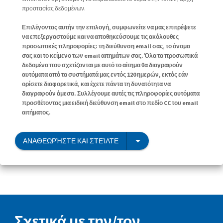
προστασίας δεδομένων.
Επιλέγοντας αυτήν την επιλογή, συμφωνείτε να μας επιτρέψετε
να επεξεργαστούμε και να αποθηκεύσουμε τις ακόλουθες
προσωπικές πληροφορίες: τη διεύθυνση email σας, το όνομα
σας και το κείμενο των email αιτημάτων σας. Όλα τα προσωπικά
δεδομένα που σχετίζονται με αυτό το αίτημα θα διαγραφούν
αυτόματα από τα συστήματά μας εντός 120 ημερών, εκτός εάν
ορίσετε διαφορετικά, και έχετε πάντα τη δυνατότητα να
διαγραφούν άμεσα. Συλλέγουμε αυτές τις πληροφορίες αυτόματα
προσθέτοντας μια ειδική διεύθυνση email στο πεδίο CC του email
αιτήματος.
ΑΝΑΘΕΩΡΉΣΤΕ ΚΑΙ ΣΤΕΊΛΤΕ
Σχετικά με την/τον