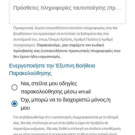
Πρόσθετες πληροφορίες ταυτοποίησης (προαιρετικό)
Προαιρετικά, δώστε οποιεσδήποτε επιπλέον πληροφορίες που θα
βοηθήσουν τον οργανισμό να εντοπίσει τα δεδομένα σας στα
συστήματά του, όπως Όνομα Χρήστη, Αριθμό Πελάτη ή Αριθμό
Λογαριασμού.
Παρακαλούμε, μην παρέχετε τον κωδικό
πρόσβασής σας ή οποιεσδήποτε προσωπικές πληροφορίες που
δεν έχουν ήδη ο οργανισμός.
Ενεργοποιήστε την Έξυπνη Βοήθεια
Παρακολούθησης
Ναι, στείλτε μου οδηγίες
παρακολούθησης μέσω email
Όχι, μπορώ να το διαχειριστώ μόνος/η
μου
Για να βεβαιωθούμε ότι ο οργανισμός συμμορφώνεται με το αίτημά
σας, θα σας στείλουμε email όταν έρθει η ώρα να προβείτε σε
περαιτέρω ενέργειες. Θα σας δοθεί η επιλογή να στείλετε υπενθύμιση
email στον οργανισμό ή να κλιμακώσετε το θέμα στην τοπική αρχή