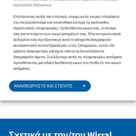
προστασίας δεδομένων.
Επιλέγοντας αυτήν την επιλογή, συμφωνείτε να μας επιτρέψετε
να επεξεργαστούμε και να αποθηκεύσουμε τις ακόλουθες
προσωπικές πληροφορίες: τη διεύθυνση email σας, το όνομα
σας και το κείμενο των email αιτημάτων σας. Όλα τα προσωπικά
δεδομένα που σχετίζονται με αυτό το αίτημα θα διαγραφούν
αυτόματα από τα συστήματά μας εντός 120 ημερών, εκτός εάν
ορίσετε διαφορετικά, και έχετε πάντα τη δυνατότητα να
διαγραφούν άμεσα. Συλλέγουμε αυτές τις πληροφορίες αυτόματα
προσθέτοντας μια ειδική διεύθυνση email στο πεδίο CC του email
αιτήματος.
ΑΝΑΘΕΩΡΉΣΤΕ ΚΑΙ ΣΤΕΊΛΤΕ
Σχετικά με την/τον Wirral