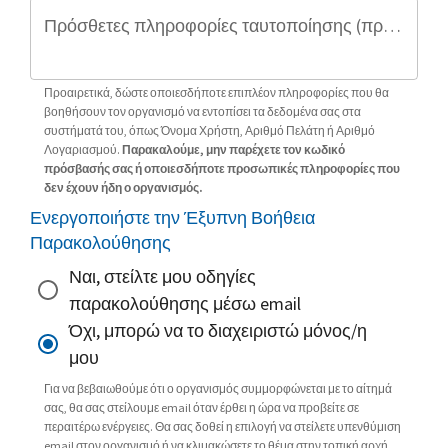
Πρόσθετες πληροφορίες ταυτοποίησης (προαιρετικό)
Προαιρετικά, δώστε οποιεσδήποτε επιπλέον πληροφορίες που θα
βοηθήσουν τον οργανισμό να εντοπίσει τα δεδομένα σας στα
συστήματά του, όπως Όνομα Χρήστη, Αριθμό Πελάτη ή Αριθμό
Λογαριασμού.
Παρακαλούμε, μην παρέχετε τον κωδικό
πρόσβασής σας ή οποιεσδήποτε προσωπικές πληροφορίες που
δεν έχουν ήδη ο οργανισμός.
Ενεργοποιήστε την Έξυπνη Βοήθεια
Παρακολούθησης
Ναι, στείλτε μου οδηγίες
παρακολούθησης μέσω email
Όχι, μπορώ να το διαχειριστώ μόνος/η
μου
Για να βεβαιωθούμε ότι ο οργανισμός συμμορφώνεται με το αίτημά
σας, θα σας στείλουμε email όταν έρθει η ώρα να προβείτε σε
περαιτέρω ενέργειες. Θα σας δοθεί η επιλογή να στείλετε υπενθύμιση
email στον οργανισμό ή να κλιμακώσετε το θέμα στην τοπική αρχή