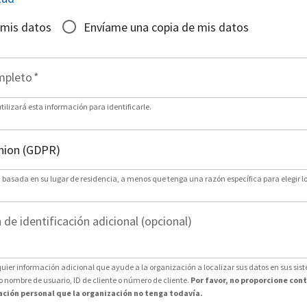
 mis datos
Envíame una copia de mis datos
mpleto
*
ilizará esta información para identificarle.
n basada en su lugar de residencia, a menos que tenga una razón específica para elegir lo
de identificación adicional (opcional)
uier información adicional que ayude a la organización a localizar sus datos en sus sis
nombre de usuario, ID de cliente o número de cliente.
Por favor, no proporcione con
ción personal que la organización no tenga todavía.