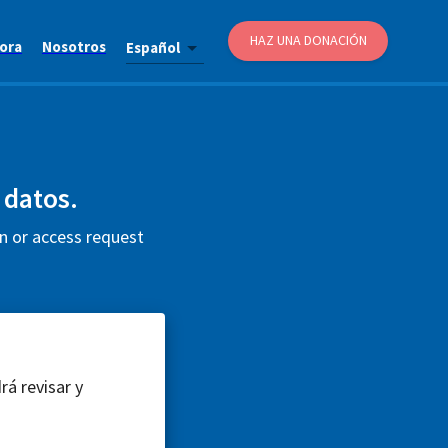
HAZ UNA DONACIÓN
ora
Nosotros
Español
s datos.
on or access request
rá revisar y