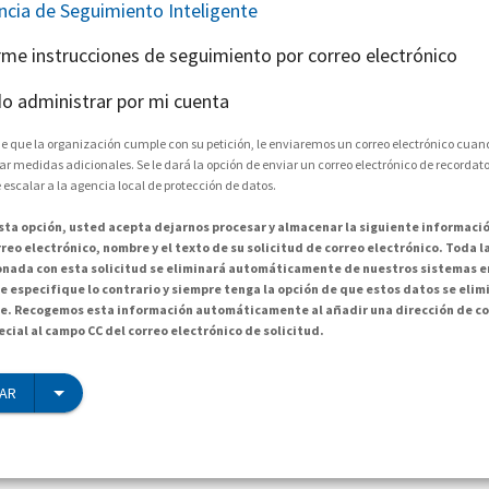
encia de Seguimiento Inteligente
arme instrucciones de seguimiento por correo electrónico
o administrar por mi cuenta
e que la organización cumple con su petición, le enviaremos un correo electrónico cuand
medidas adicionales. Se le dará la opción de enviar un correo electrónico de recordator
 escalar a la agencia local de protección de datos.
esta opción, usted acepta dejarnos procesar y almacenar la siguiente informació
reo electrónico, nombre y el texto de su solicitud de correo electrónico. Toda 
onada con esta solicitud se eliminará automáticamente de nuestros sistemas en
e especifique lo contrario y siempre tenga la opción de que estos datos se elim
. Recogemos esta información automáticamente al añadir una dirección de co
cial al campo CC del correo electrónico de solicitud.
IAR