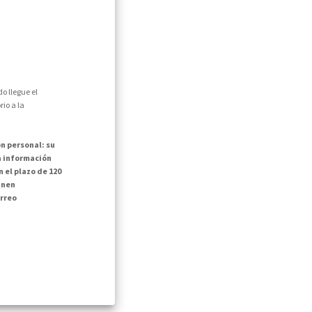
o llegue el
io a la
n personal: su
la información
 el plazo de 120
inen
rreo