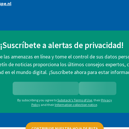
pe.nl
¡Suscríbete a alertas de privacidad!
 las amenazas en línea y tome el control de sus datos pers
etín de noticias proporciona los últimos consejos expertos, 
ad en el mundo digital. ¡Suscríbete ahora para estar infor
By subscribing you agree to
Substack's Terms of Use
,
their
Privacy
Policy
and their
Information collection notice
.
CONTRIBUYE NUESTRA HOJA DE RUTA