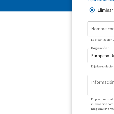
Eliminar
Nombre co
La organización ut
Regulación
*
Elija la regulació
Información 
Proporcione cualq
información como 
ninguna informa