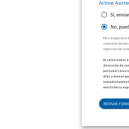
Activar Asist
Sí, envi
No, pued
Para asegurarse d
momento de tomar 
organización o de
Al seleccionar 
dirección de cor
personal relaci
días a menos qu
inmediatamente
electrónico espe
REVISAR Y ENV