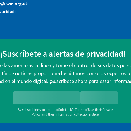
e@iwm.org.uk
ivacidad:
¡Suscríbete a alertas de privacidad!
 las amenazas en línea y tome el control de sus datos pers
etín de noticias proporciona los últimos consejos expertos, 
ad en el mundo digital. ¡Suscríbete ahora para estar infor
By subscribing you agree to
Substack's Terms of Use
,
their
Privacy
Policy
and their
Information collection notice
.