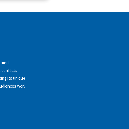
ormed.
 conflicts
ing its unique
audiences worl