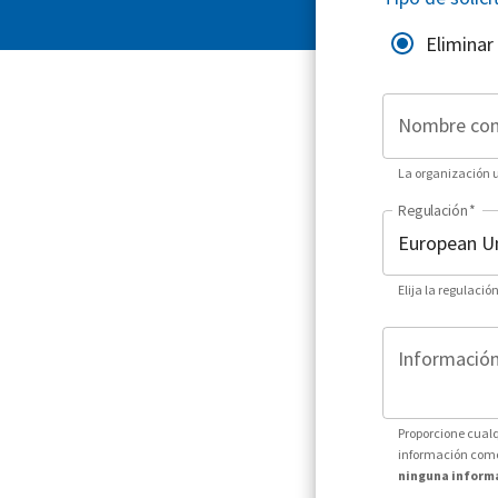
Eliminar
Nombre co
La organización ut
Regulación
*
Elija la regulació
Información 
Proporcione cualq
información como 
ninguna informa