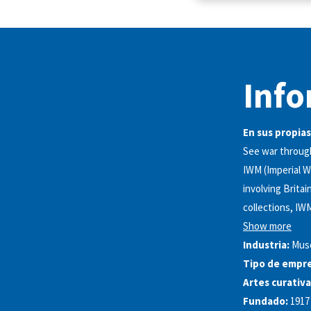
Info
En sus propias
See war through
IWM (Imperial W
involving Brita
collections, IW
Show more
Industria:
Muse
Tipo de empre
Artes curativa
Fundado:
1917