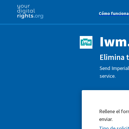
Cómo funciona
Iwm
Elimina 
Send Imperial
service.
Rellene el for
enviar.
Tipo de solici