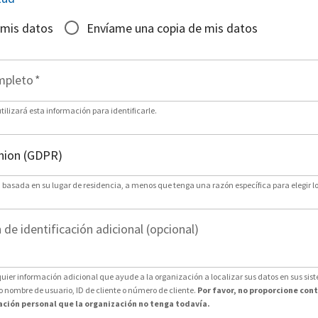
 mis datos
Envíame una copia de mis datos
mpleto
*
ilizará esta información para identificarle.
n basada en su lugar de residencia, a menos que tenga una razón específica para elegir lo
de identificación adicional (opcional)
uier información adicional que ayude a la organización a localizar sus datos en sus sis
nombre de usuario, ID de cliente o número de cliente.
Por favor, no proporcione con
ción personal que la organización no tenga todavía.