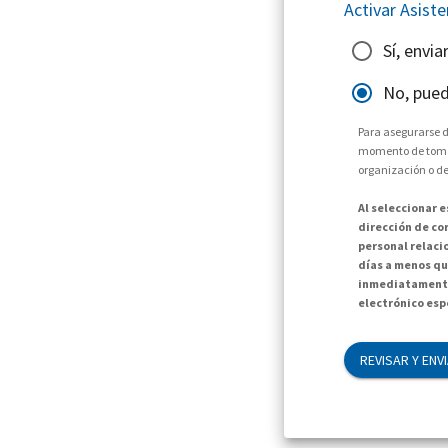
Activar Asist
Sí, envi
No, pued
Para asegurarse d
momento de tomar 
organización o de
Al seleccionar 
dirección de cor
personal relaci
días a menos qu
inmediatamente
electrónico espe
REVISAR Y ENV