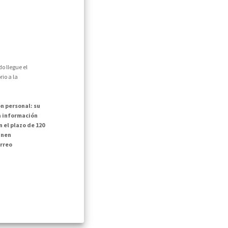
o llegue el
io a la
n personal: su
la información
 el plazo de 120
inen
rreo