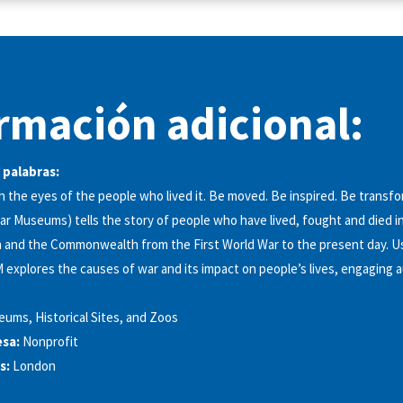
rmación adicional:
 palabras:
 the eyes of the people who lived it. Be moved. Be inspired. Be transf
ar Museums) tells the story of people who have lived, fought and died in
in and the Commonwealth from the First World War to the present day. Us
M explores the causes of war and its impact on people’s lives, engaging 
ums, Historical Sites, and Zoos
sa:
Nonprofit
s:
London