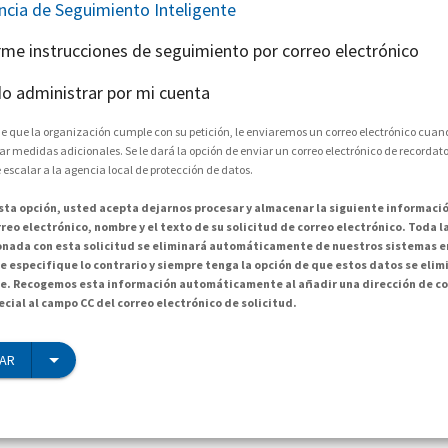
encia de Seguimiento Inteligente
arme instrucciones de seguimiento por correo electrónico
o administrar por mi cuenta
e que la organización cumple con su petición, le enviaremos un correo electrónico cuand
medidas adicionales. Se le dará la opción de enviar un correo electrónico de recordator
 escalar a la agencia local de protección de datos.
esta opción, usted acepta dejarnos procesar y almacenar la siguiente informació
reo electrónico, nombre y el texto de su solicitud de correo electrónico. Toda 
onada con esta solicitud se eliminará automáticamente de nuestros sistemas en
e especifique lo contrario y siempre tenga la opción de que estos datos se elim
. Recogemos esta información automáticamente al añadir una dirección de co
cial al campo CC del correo electrónico de solicitud.
IAR