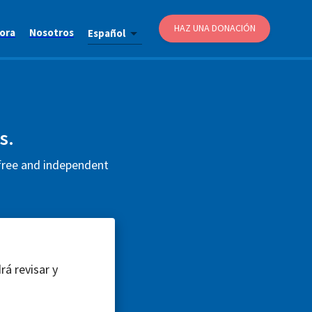
HAZ UNA DONACIÓN
ora
Nosotros
Español
s.
 free and independent
rá revisar y