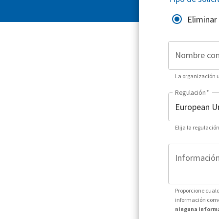
Eliminar
Nombre co
La organización ut
Regulación
*
Elija la regulació
Información 
Proporcione cualq
información como 
ninguna informa