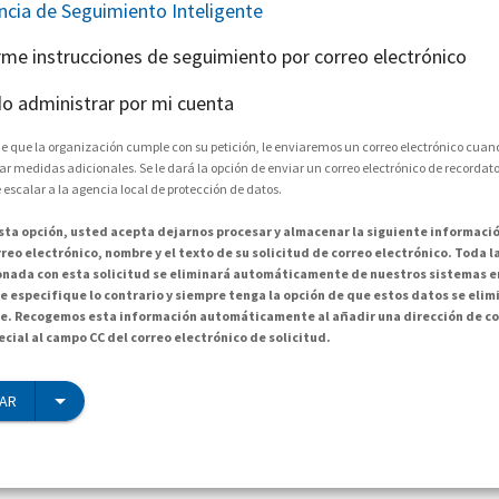
encia de Seguimiento Inteligente
arme instrucciones de seguimiento por correo electrónico
o administrar por mi cuenta
e que la organización cumple con su petición, le enviaremos un correo electrónico cuand
medidas adicionales. Se le dará la opción de enviar un correo electrónico de recordator
 escalar a la agencia local de protección de datos.
esta opción, usted acepta dejarnos procesar y almacenar la siguiente informació
reo electrónico, nombre y el texto de su solicitud de correo electrónico. Toda 
onada con esta solicitud se eliminará automáticamente de nuestros sistemas en
e especifique lo contrario y siempre tenga la opción de que estos datos se elim
. Recogemos esta información automáticamente al añadir una dirección de co
cial al campo CC del correo electrónico de solicitud.
IAR