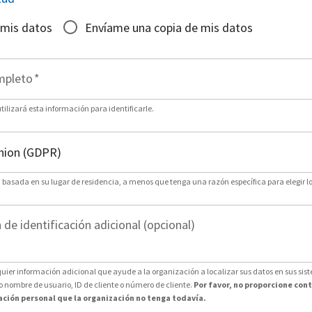
 mis datos
Envíame una copia de mis datos
mpleto
*
ilizará esta información para identificarle.
n basada en su lugar de residencia, a menos que tenga una razón específica para elegir lo
de identificación adicional (opcional)
uier información adicional que ayude a la organización a localizar sus datos en sus sis
nombre de usuario, ID de cliente o número de cliente.
Por favor, no proporcione con
ción personal que la organización no tenga todavía.