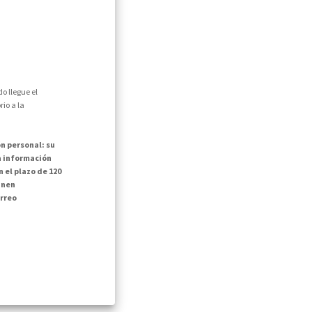
o llegue el
io a la
n personal: su
la información
 el plazo de 120
inen
rreo