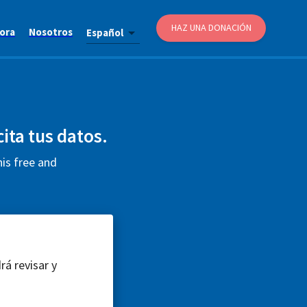
HAZ UNA DONACIÓN
ora
Nosotros
Español
cita tus datos.
his free and
rá revisar y