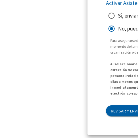
Activar Asist
Sí, envi
No, pued
Para asegurarse d
momento de tomar 
organización o de
Al seleccionar 
dirección de cor
personal relaci
días a menos qu
inmediatamente
electrónico espe
REVISAR Y ENV